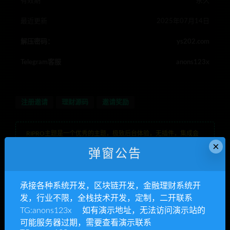
有效期
永久
最近更新
2025年07月14日
解压密码：
ys202.com
Telegram客服
anons123x
注册邀请
理财源码
邀请奖励
RIPRO主题是一个优秀的主题，极致后台体验，无插件，集成会
×
员系统
弹窗公告
YS源码,整站源码下载,php网站源码,源码资源网,网站模板
»
邀请
奖励系统源码|注册邀请奖励系统完整源码|注册邀请奖励系统完整
源码,支持拉新统计+实名奖励判定+自动发奖机制
承接各种系统开发，区块链开发，金融理财系统开
发，行业不限，全栈技术开发，定制，二开联系
TG:anons123x 如有演示地址，无法访问演示站的
发，区块链开发，金融理财系统开发，行业不限，全栈技术开
可能服务器过期，需要查看演示联系