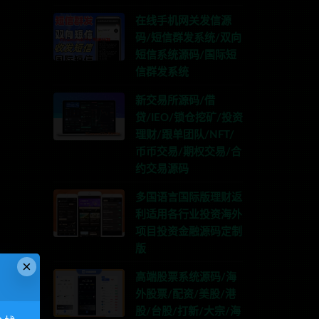
在线手机网关发信源
码/短信群发系统/双向
短信系统源码/国际短
信群发系统
新交易所源码/借
贷/IEO/锁仓挖矿/投资
理财/跟单团队/NFT/
币币交易/期权交易/合
约交易源码
多国语言国际版理财返
利适用各行业投资海外
项目投资金融源码定制
版
×
高端股票系统源码/海
外股票/配资/美股/港
股/台股/打新/大宗/海