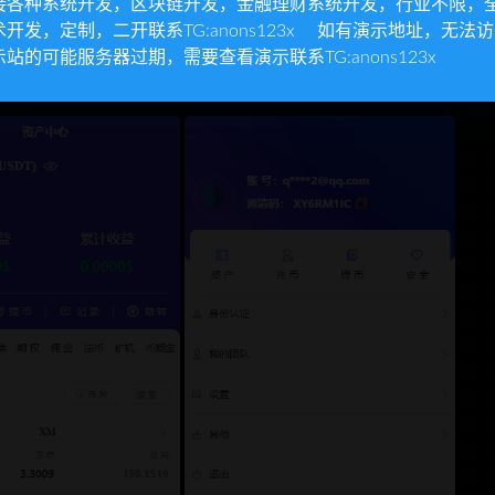
接各种系统开发，区块链开发，金融理财系统开发，行业不限，
术开发，定制，二开联系TG:anons123x 如有演示地址，无法
示站的可能服务器过期，需要查看演示联系TG:anons123x