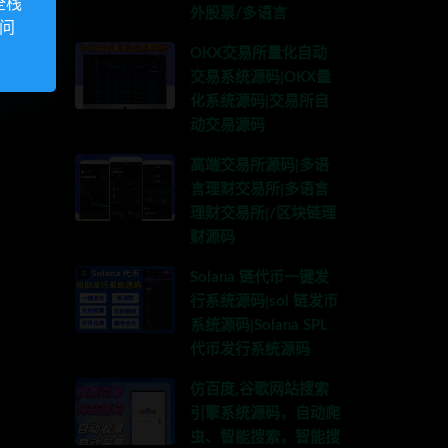
全栈
外股票/多语言
访问
OKX交易所量化自动
交易系统源码|OKX量
化系统源码|交易所自
动交易源码
高端交易所源码|多语
言理财交易所|多语言
理财交易所|/区块链理
财源码
Solana 链代币一键发
行系统源码|sol 链发币
系统源码|Solana SPL
代币发行系统源码
仿百度,谷歌网站搜索
引擎系统源码，自动爬
虫、智能搜索，智能搜