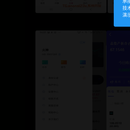
承
技
演