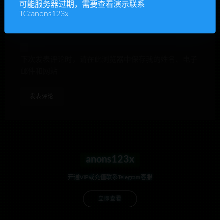
网站
可能服务器过期，需要查看演示联系
TG:anons123x
下次发表评论时，请在此浏览器中保存我的姓名、电子
邮件和网站
anons123x
开通VIP或充值联系Telegram客服
立即查看