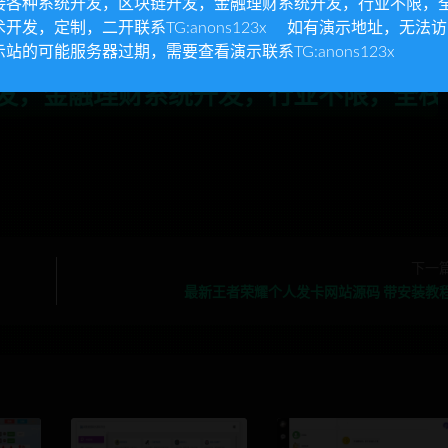
接各种系统开发，区块链开发，金融理财系统开发，行业不限，
集成会员系统
术开发，定制，二开联系TG:anons123x 如有演示地址，无法
»
PHP响应式在线聊天系统源码 自适应PC+WAP端
示站的可能服务器过期，需要查看演示联系TG:anons123x
发，行业不限，全栈技术开发，定制，二开联
下一
最新王者荣耀个人发卡网站源码 带安装教