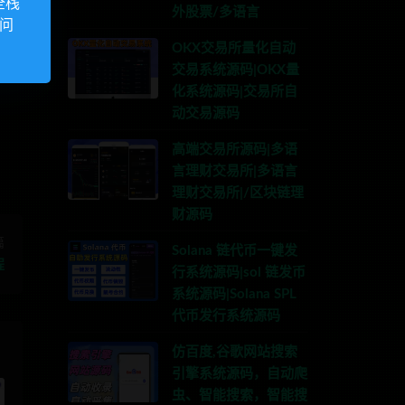
全栈
外股票/多语言
访问
OKX交易所量化自动
交易系统源码|OKX量
系TG:anons123x
化系统源码|交易所自
动交易源码
高端交易所源码|多语
言理财交易所|多语言
理财交易所|/区块链理
财源码
篇
Solana 链代币一键发
程
行系统源码|sol 链发币
系统源码|Solana SPL
代币发行系统源码
仿百度,谷歌网站搜索
引擎系统源码，自动爬
虫、智能搜索，智能搜