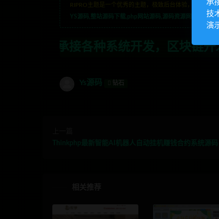
承
RIPRO主题是一个优秀的主题，极致后台体验，无插件，
技
YS源码,整站源码下载,php网站源码,源码资源网,网站模板
演
种系统开发，区块链开发，金融理财系统开
Ys源码
钻石
上一篇
Thinkphp最新智能AI机器人自动挂机赚钱合约系统源码
相关推荐