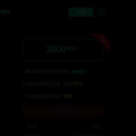
术教程
登录
下载
2000
积分
普通用户暂无购买权限
升级钻石
钻石会员购买价格 :
2000积分
系TG:anons123x
终身钻石购买价格 :
免费
暂无购买权限
有效期
永久