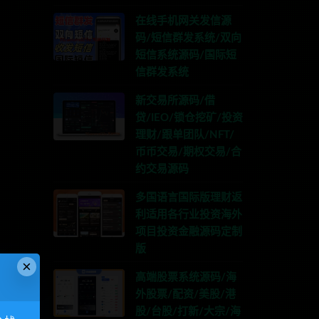
在线手机网关发信源
码/短信群发系统/双向
短信系统源码/国际短
信群发系统
新交易所源码/借
贷/IEO/锁仓挖矿/投资
理财/跟单团队/NFT/
币币交易/期权交易/合
约交易源码
多国语言国际版理财返
利适用各行业投资海外
项目投资金融源码定制
版
×
高端股票系统源码/海
外股票/配资/美股/港
股/台股/打新/大宗/海