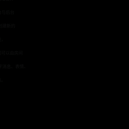
台与后台
创建新的
能，
间可以由房间
字消息、表情、
链。