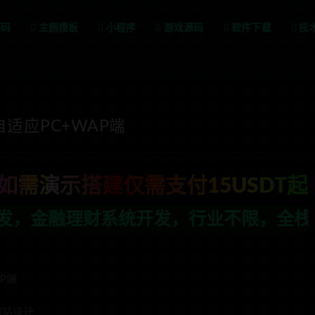
源码
主题模板
小程序
游戏源码
软件下载
技
适应PC+WAP端
如需演示搭建仅需支付15USDT起
发，行业不限，全栈技术开发，定制，二开联
P端
网站设计