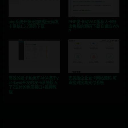
php系统开源无加密版云尚发
PHP发卡网V6.0版私人卡密
卡系统1.5.7源码下载
出售系统源码下载 自适应WA
P
高效的发卡系统ZFAKA基于y
完美版企业发卡网站源码 可
af+layui开发的发卡系统接入
直接对接易支付系统
了Z支付的免签接口+视频教
程