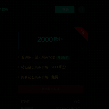
术教程
登录
下载
2000
积分
普通用户暂无购买权限
升级钻石
钻石会员购买价格 :
2000积分
联系TG:anons123x
终身钻石购买价格 :
免费
暂无购买权限
有效期
永久