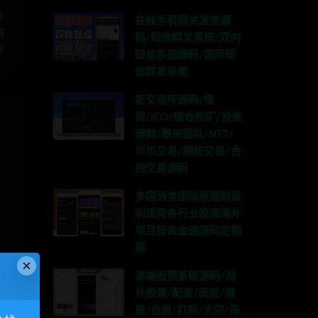
篇
在线手机网关发信源
销
码/短信群发系统/双向
存
短信系统源码/国际短
信群发系统
新交易所源码/借
贷/IEO/锁仓挖矿/投资
理财/跟单团队/NFT/
币币交易/期权交易/合
约交易源码
多国语言国际版理财返
利适用各行业投资海外
项目投资金融源码定制
版
×
高端股票系统源码/海
外股票/配资/美股/港
股/台股/打新/大宗/海