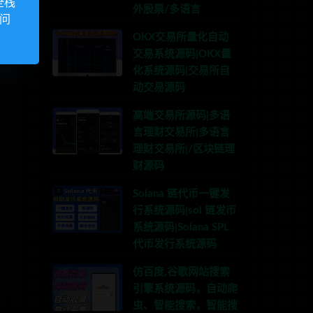
全栈
外股票/多语言
访问
OKX交易所量化自动
交易系统源码|OKX量
化系统源码|交易所自
动交易源码
高端交易所源码|多语
言理财交易所|多语言
理财交易所|/区块链理
财源码
Solana 链代币一键发
行系统源码|sol 链发币
系统源码|Solana SPL
代币发行系统源码
仿百度,谷歌网站搜索
引擎系统源码，自动爬
虫、智能搜索，智能搜