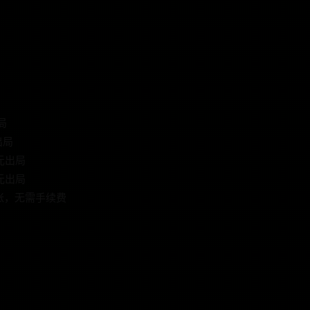
局
出局
4元出局
6元出局
到账，无需手续费