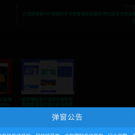
下一
仿金蝶电商ERP进销存多仓库管理系统源码 带扫描多仓库进
/多语
投资理财|各行业项目理财投
eb+
资|挂机自动分佣分红系统源
码|基金|新能源|充电宝|项目
融资
弹窗公告