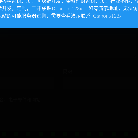
接各种系统开发，区块链开发，金融理财系统开发，行业不限，
术开发，定制，二开联系TG:anons123x 如有演示地址，无法
示站的可能服务器过期，需要查看演示联系TG:anons123x
网站
名、电子邮件和网站