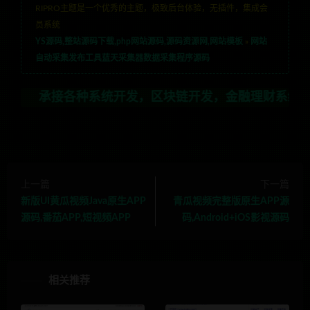
RIPRO主题是一个优秀的主题，极致后台体验，无插件，集成会
员系统
YS源码,整站源码下载,php网站源码,源码资源网,网站模板
»
网站
自动采集发布工具蓝天采集器数据采集程序源码
接各种系统开发，区块链开发，金融理财系统开发，行业不限
上一篇
下一篇
新版UI黄瓜视频Java原生APP
青瓜视频完整版原生APP源
源码,番茄APP,短视频APP
码,Android+iOS影视源码
相关推荐