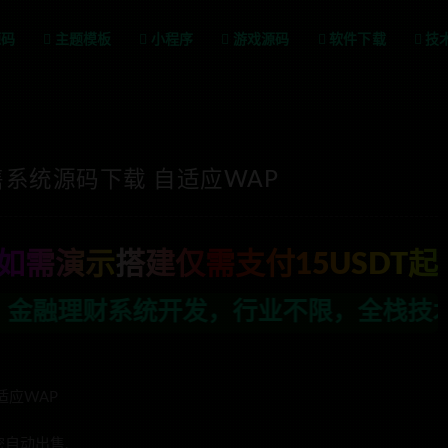
源码
主题模板
小程序
游戏源码
软件下载
技
售系统源码下载 自适应WAP
如需演示搭建仅需支付15USDT起
，行业不限，全栈技术开发，定制，二开联
适应WAP
密自动出售,