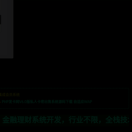
集成会员系统
»
PHP发卡网V6.0版私人卡密出售系统源码下载 自适应WAP
，行业不限，全栈技术开发，定制，二开联