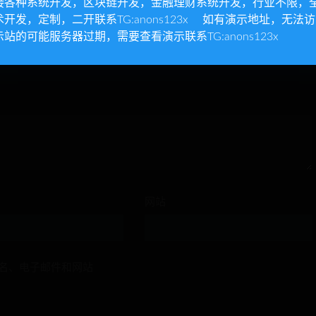
接各种系统开发，区块链开发，金融理财系统开发，行业不限，
术开发，定制，二开联系TG:anons123x 如有演示地址，无法
示站的可能服务器过期，需要查看演示联系TG:anons123x
网站
名、电子邮件和网站