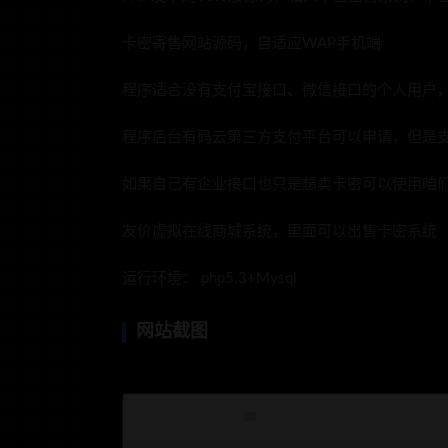
卡密寄售网站源码，自适应WAP手机端
程序适合没有支付宝接口、微信接口的个人用户
程序后台有码云第三方支付平台可以申请，但是
如果自己有企业接口也只是想卖卡密可以使用咱
友价虚拟在线商城系统，里面可以出售卡密系统
运行环境： php5.3+Mysql
网站截图