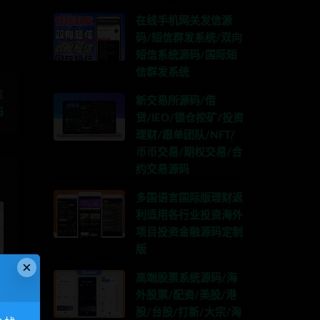
在线手机网关发信源
码/短信群发系统/双向
短信系统源码/国际短
信群发系统
篇
新交易所源码/借
码
贷/IEO/锁仓挖矿/投资
理财/跟单团队/NFT/
币币交易/期权交易/合
约交易源码
多国语言国际版理财返
利适用各行业投资海外
项目投资金融源码定制
版
×
高端股票系统源码/海
外股票/配资/美股/港
发
股/台股/打新/大宗/海