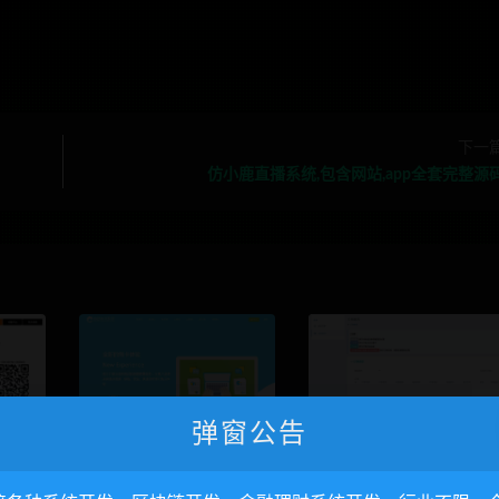
下一
仿小鹿直播系统,包含网站,app全套完整源
弹窗公告
人发卡
新企业级自动发卡系统源码
php系统开源无加密版云尚
带易支付接口
卡系统1.5.7源码下载