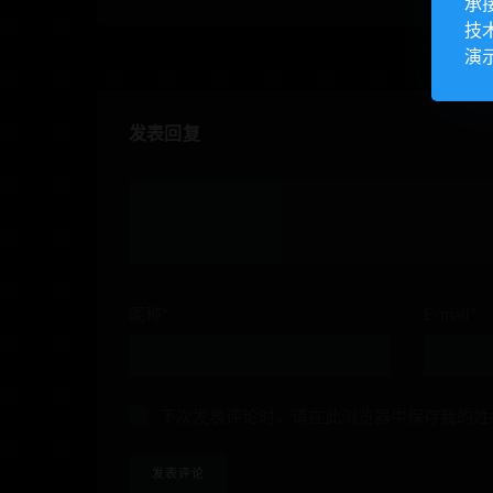
承
技
演
发表回复
昵称*
E-mail*
下次发表评论时，请在此浏览器中保存我的姓