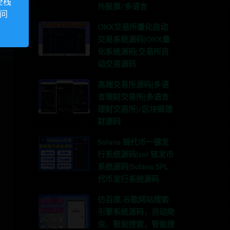
全栈
外股票/多语言
访问
OKX交易所量化自动
交易系统源码|OKX量
化系统源码|交易所自
动交易源码
高端交易所源码|多语
言理财交易所|多语言
理财交易所|/区块链理
财源码
Solana 链代币一键发
行系统源码|sol 链发币
系统源码|Solana SPL
代币发行系统源码
仿百度,谷歌网站搜索
引擎系统源码，自动爬
虫、智能搜索，智能搜