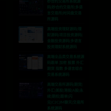
秒合约交易所系统源
码|秒合约交易所|多语
言交易所|时间盘交易
所源码
高端投资理财源码|理
财源码|项目投资源码|
金融投资源码|多语言
投资理财系统源码
高端全品类交易系统源
码跟单 加密 股票 外汇
期货 指数 多语言综合
交易系统源码
高端交易所源码|期货|
外汇|美股|港股|A股|永
续|期权|跟单|闪
系TG:anons123x
兑|C2C|IM聊天|交易所
系统源码