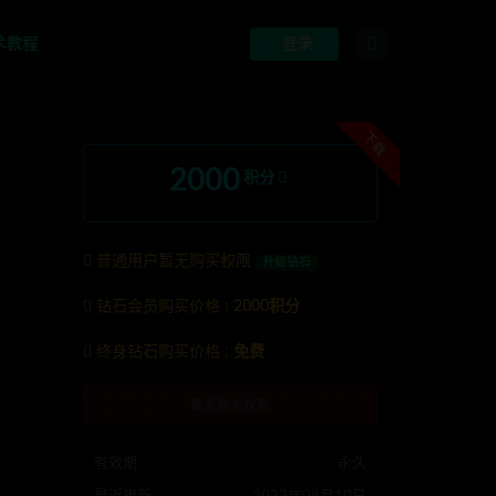
术教程
登录
下载
2000
积分
普通用户暂无购买权限
升级钻石
钻石会员购买价格 :
2000积分
系TG:anons123x
终身钻石购买价格 :
免费
暂无购买权限
有效期
永久