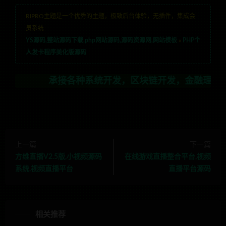
RIPRO主题是一个优秀的主题，极致后台体验，无插件，集成会
员系统
YS源码,整站源码下载,php网站源码,源码资源网,网站模板
»
PHP个
人发卡程序美化版源码
承接各种系统开发，区块链开发，金融理财系统开发，行
上一篇
下一篇
方维直播V2.5版,小视频源码
在线游戏直播整合平台,视频
系统,视频直播平台
直播平台源码
相关推荐