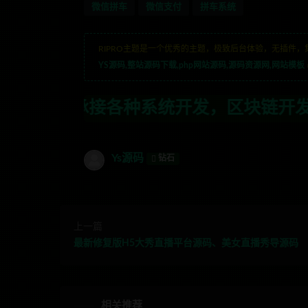
微信拼车
微信支付
拼车系统
RIPRO主题是一个优秀的主题，极致后台体验，无插件，
YS源码,整站源码下载,php网站源码,源码资源网,网站模板
种系统开发，区块链开发，金融理财系统开
Ys源码
钻石
上一篇
最新修复版H5大秀直播平台源码、美女直播秀导源码
相关推荐