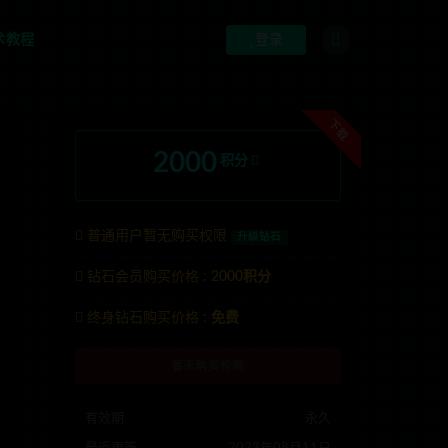
术教程
登录
下载
2000
积分
普通用户暂无购买权限
升级钻石
钻石会员购买价格 :
2000积分
联系TG:anons123x
终身钻石购买价格 :
免费
暂无购买权限
有效期
永久