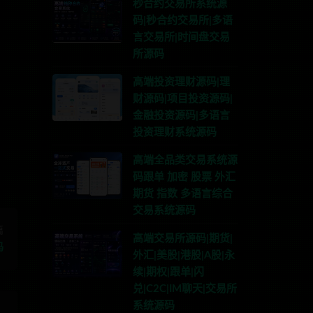
秒合约交易所系统源
码|秒合约交易所|多语
言交易所|时间盘交易
所源码
高端投资理财源码|理
财源码|项目投资源码|
联系TG:anons123x
金融投资源码|多语言
投资理财系统源码
高端全品类交易系统源
码跟单 加密 股票 外汇
期货 指数 多语言综合
交易系统源码
篇
高端交易所源码|期货|
码
外汇|美股|港股|A股|永
续|期权|跟单|闪
兑|C2C|IM聊天|交易所
系统源码