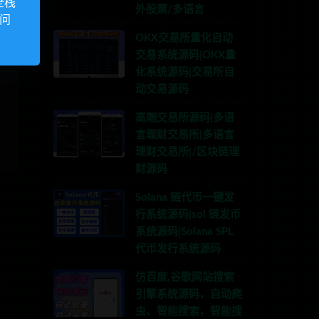
全栈
外股票/多语言
访问
OKX交易所量化自动
交易系统源码|OKX量
化系统源码|交易所自
动交易源码
高端交易所源码|多语
言理财交易所|多语言
理财交易所|/区块链理
财源码
Solana 链代币一键发
行系统源码|sol 链发币
系统源码|Solana SPL
代币发行系统源码
仿百度,谷歌网站搜索
引擎系统源码，自动爬
虫、智能搜索，智能搜