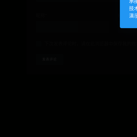
承
技
演
昵称*
E-mail*
下次发表评论时，请在此浏览器中保存我的姓