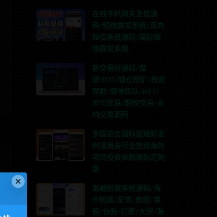
在线手机网关发信源
码/短信群发系统/双向
短信系统源码/国际短
信群发系统
新交易所源码/借
贷/IEO/锁仓挖矿/投资
理财/跟单团队/NFT/
币币交易/期权交易/合
约交易源码
多国语言国际版理财返
利适用各行业投资海外
项目投资金融源码定制
版
×
高端股票系统源码/海
外股票/配资/美股/港
股/台股/打新/大宗/海