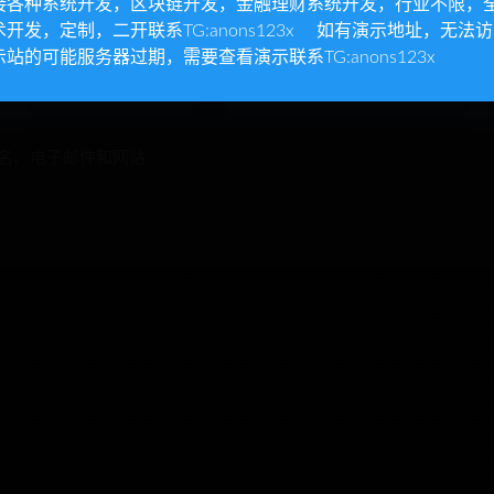
接各种系统开发，区块链开发，金融理财系统开发，行业不限，
术开发，定制，二开联系TG:anons123x 如有演示地址，无法
示站的可能服务器过期，需要查看演示联系TG:anons123x
网站
名、电子邮件和网站