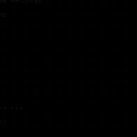
源码，已去除授权限制
吧~
bsite.php
5.5