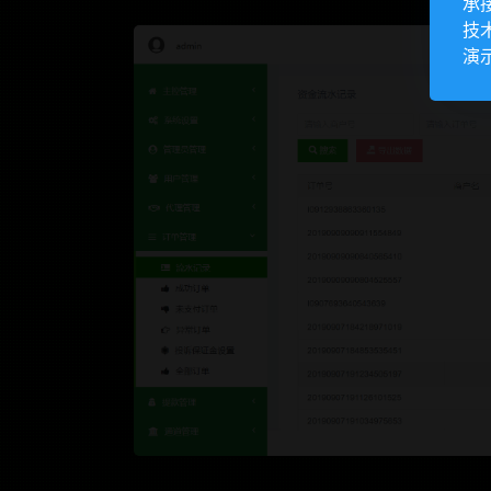
承
技
演