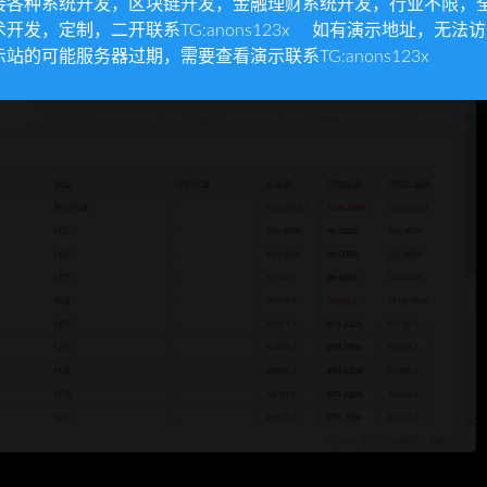
接各种系统开发，区块链开发，金融理财系统开发，行业不限，
术开发，定制，二开联系TG:anons123x 如有演示地址，无法
示站的可能服务器过期，需要查看演示联系TG:anons123x