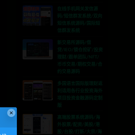
在线手机网关发信源
码/短信群发系统/双向
短信系统源码/国际短
信群发系统
新交易所源码/借
贷/IEO/锁仓挖矿/投资
理财/跟单团队/NFT/
币币交易/期权交易/合
约交易源码
多国语言国际版理财返
利适用各行业投资海外
项目投资金融源码定制
版
×
高端股票系统源码/海
外股票/配资/美股/港
股/台股/打新/大宗/海