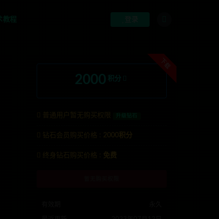
术教程
登录
下载
2000
积分
普通用户暂无购买权限
升级钻石
钻石会员购买价格 :
2000积分
anons123x
终身钻石购买价格 :
免费
暂无购买权限
有效期
永久