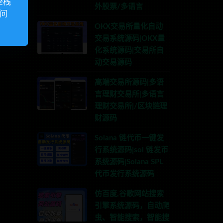
全栈
外股票/多语言
访问
OKX交易所量化自动
交易系统源码|OKX量
化系统源码|交易所自
动交易源码
高端交易所源码|多语
言理财交易所|多语言
理财交易所|/区块链理
财源码
Solana 链代币一键发
行系统源码|sol 链发币
系统源码|Solana SPL
代币发行系统源码
仿百度,谷歌网站搜索
引擎系统源码，自动爬
虫、智能搜索，智能搜