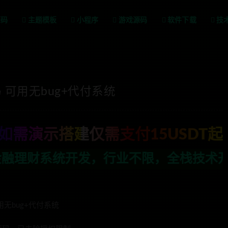
源码
主题模板
小程序
游戏源码
软件下载
技
可用无bug+代付系统
如需演示搭建仅需支付15USDT起
限，全栈技术开发，定制，二开联系TG:
无bug+代付系统