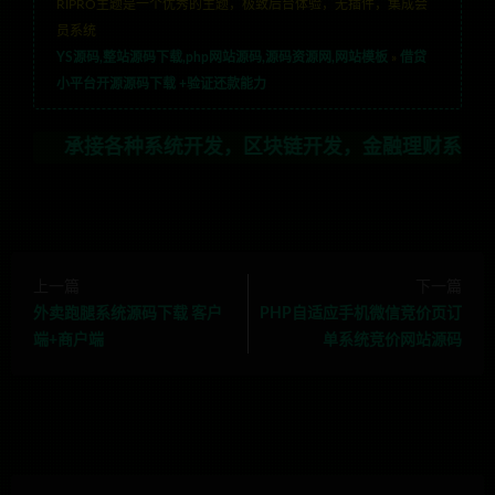
RIPRO主题是一个优秀的主题，极致后台体验，无插件，集成会
员系统
YS源码,整站源码下载,php网站源码,源码资源网,网站模板
»
借贷
小平台开源源码下载 +验证还款能力
承接各种系统开发，区块链开发，金融理财系统开发，行业
上一篇
下一篇
外卖跑腿系统源码下载 客户
PHP自适应手机微信竞价页订
端+商户端
单系统竞价网站源码