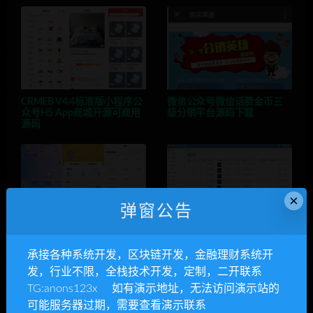
CRMEB V4.4标准版小程序公
微信公众号微信话费金币三
众号H5 App商城开源可商用
级分销平台源码下载
源码
×
弹窗公告
Thinkphp内核开发盲盒商城
最新Thinkphp框架蚂蚁大未
源码v2.0 对接易支付 阿里云
来新版区块链源码 点对点交
承接各种系统开发，区块链开发，金融理财系统开
短信 七牛云存储
易 带曲线图 六级分销
发，行业不限，全栈技术开发，定制，二开联系
TG:anons123x 如有演示地址，无法访问演示站的
可能服务器过期，需要查看演示联系