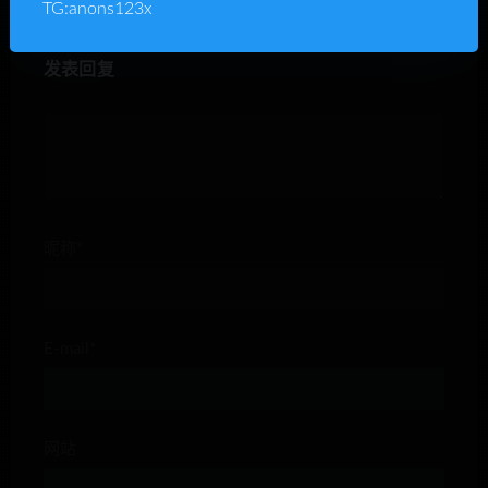
TG:anons123x
发表回复
昵称*
E-mail*
网站