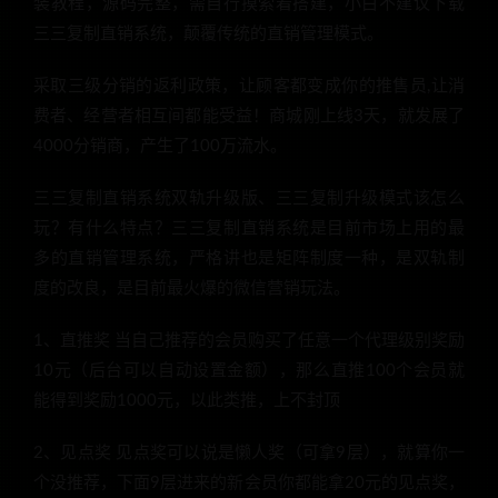
装教程，源码完整，需自行摸索着搭建，小白不建议下载
三三复制直销系统，颠覆传统的直销管理模式。
采取三级分销的返利政策，让顾客都变成你的推售员,让消
费者、经营者相互间都能受益！商城刚上线3天，就发展了
4000分销商，产生了100万流水。
三三复制直销系统双轨升级版、三三复制升级模式该怎么
玩？有什么特点？三三复制直销系统是目前市场上用的最
多的直销管理系统，严格讲也是矩阵制度一种，是双轨制
度的改良，是目前最火爆的微信营销玩法。
1、直推奖 当自己推荐的会员购买了任意一个代理级别奖励
10元（后台可以自动设置金额），那么直推100个会员就
能得到奖励1000元，以此类推，上不封顶
2、见点奖 见点奖可以说是懒人奖（可拿9层），就算你一
个没推荐，下面9层进来的新会员你都能拿20元的见点奖，