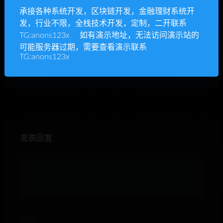
承接各种系统开发，区块链开发，金融理财系统开
发，行业不限，全栈技术开发，定制，二开联系
TG:anons123x 如有演示地址，无法访问演示站的
可能服务器过期，需要查看演示联系
ecshop模板沱沱工社瓜果蔬
ShopNc仿百护商城网购平台
TG:anons123x
菜商城网站模板 支持团购+手
程序源码
机WAP版+微信商城
发表回复
昵称*