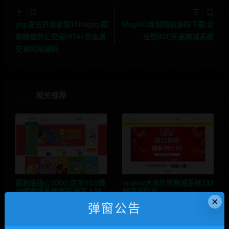
上一篇
下一篇
php语言开发新版Thinkphp框
ShopXO商城网站源码下载 企
架微盘外汇交易MT4+贵金属
业版B2C开源商城系统
交易网站源码
相关推荐
最新版甜心100小京东V6.0微
mishop大米外贸商城系统133
分销商城系统源码 商家入驻
种语言版本
×
+微信分销
弹窗公告