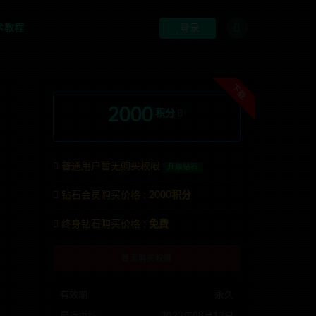
术教程
登录
下载
2000
积分
普通用户暂无购买权限
升级钻石
钻石会员购买价格 :
2000积分
G:anons123x
终身钻石购买价格 :
免费
暂无购买权限
有效期
永久