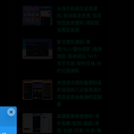
在线手机网关发信源
码/短信群发系统/双向
短信系统源码/国际短
信群发系统
新交易所源码/借
贷/IEO/锁仓挖矿/投资
理财/跟单团队/NFT/
币币交易/期权交易/合
约交易源码
多国语言国际版理财返
利适用各行业投资海外
项目投资金融源码定制
版
×
高端股票系统源码/海
外股票/配资/美股/港
股/台股/打新/大宗/海