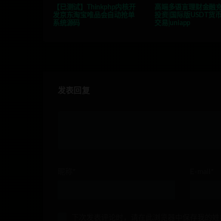
【已测试】Thinkphp内核开
高端多语言理财金融
发京东淘宝唯品会自动抢单
投资|国际版USDT货
系统源码
交易|uniapp
发表回复
昵称*
E-mail*
下次发表评论时，请在此浏览器中保存我的姓