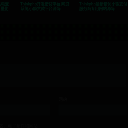
充电宝
Thinkphp开发借贷平台,网贷
Thinkphp最新精仿小微支付
币量化
系统,小额贷款平台源码
服务商专用网站源码
网站
名、电子邮件和网站