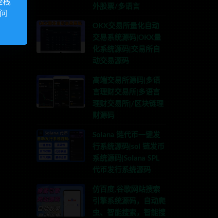
全栈
外股票/多语言
访问
OKX交易所量化自动
交易系统源码|OKX量
化系统源码|交易所自
动交易源码
高端交易所源码|多语
言理财交易所|多语言
理财交易所|/区块链理
财源码
Solana 链代币一键发
行系统源码|sol 链发币
系统源码|Solana SPL
代币发行系统源码
仿百度,谷歌网站搜索
引擎系统源码，自动爬
虫、智能搜索，智能搜