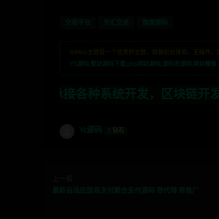
交易平台
外汇交易
微盘源码
RIPRO主题是一个优秀的主题，极致后台体验，无插件，
YS源码,整站源码下载,php网站源码,源码资源网,网站模板
种系统开发，区块链开发，金融理财系统开
Ys源码
钻石
上一篇
最新自适应版易支付聚合支付源码 带代理 带推广