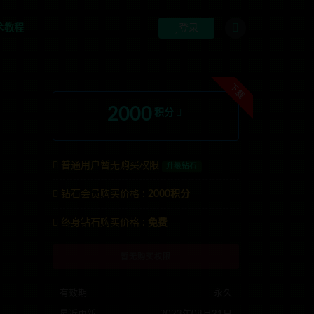
术教程
登录
下载
2000
积分
普通用户暂无购买权限
升级钻石
钻石会员购买价格 :
2000积分
联系TG:anons123x
终身钻石购买价格 :
免费
暂无购买权限
有效期
永久