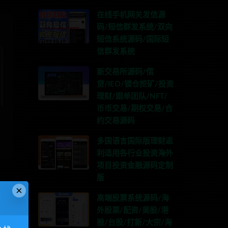
在线手机网关发信源
码/短信群发系统/双向
短信系统源码/国际短
信群发系统
新交易所源码/借
贷/IEO/锁仓挖矿/投资
理财/跟单团队/NFT/
币币交易/期权交易/合
约交易源码
多国语言国际版理财返
利适用各行业投资海外
项目投资金融源码定制
版
×
高端股票系统源码/海
外股票/配资/美股/港
股/台股/打新/大宗/海