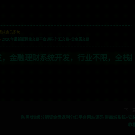
集成会员系统
»
2020年最新版微盘交易平台源码 外汇交易+贵金属交易
发，行业不限，全栈技术开发，定制，二开
下一
防黑版8级分销资金盘返利分红平台网站源码 带商城系统+安
教