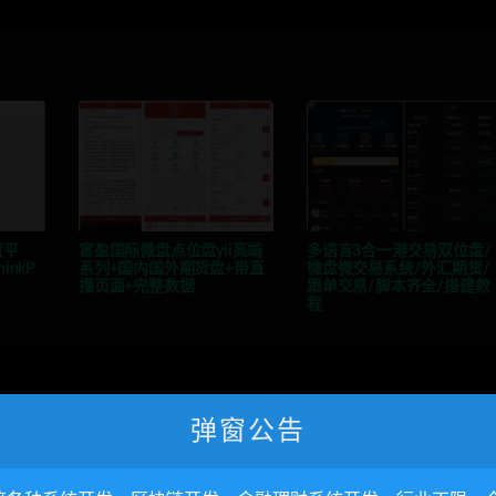
货平
富盈国际微盘点位盘yii高端
多语言3合一港交易双位盘/
nkP
系列+国内国外期货盘+带直
微盘微交易系统/外汇期货/
播页面+完整数据
跟单交易/脚本齐全/搭建教
程
弹窗公告