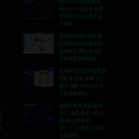
秒合约交易所系统源
码|秒合约交易所|多语
言交易所|时间盘交易
所源码
高端投资理财源码|理
财源码|项目投资源码|
金融投资源码|多语言
联系TG:anons123x
投资理财系统源码
高端全品类交易系统源
码跟单 加密 股票 外汇
期货 指数 多语言综合
交易系统源码
高端交易所源码|期货|
外汇|美股|港股|A股|永
篇
续|期权|跟单|闪
装
兑|C2C|IM聊天|交易所
程
系统源码