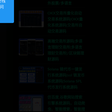
全栈
外股票/多语言
访问
OKX交易所量化自动
交易系统源码|OKX量
化系统源码|交易所自
动交易源码
高端交易所源码|多语
言理财交易所|多语言
理财交易所|/区块链理
财源码
Solana 链代币一键发
行系统源码|sol 链发币
系统源码|Solana SPL
代币发行系统源码
仿百度,谷歌网站搜索
引擎系统源码，自动爬
虫、智能搜索，智能搜