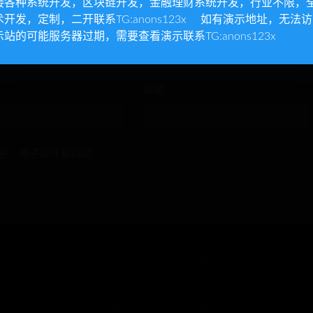
接各种系统开发，区块链开发，金融理财系统开发，行业不限，
术开发，定制，二开联系TG:anons123x 如有演示地址，无法
示站的可能服务器过期，需要查看演示联系TG:anons123x
网站
名、电子邮件和网站