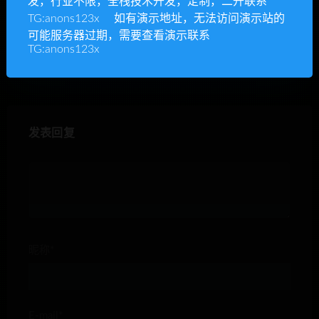
发，行业不限，全栈技术开发，定制，二开联系
全新升级版D网高端交易所
新版区块自动挂机疯狂森林
TG:anons123x 如有演示地址，无法访问演示站的
虚拟币 区块链 交易所 附安卓
与聚鑫能量树赚钱源码
可能服务器过期，需要查看演示联系
苹果APP 带机器人
TG:anons123x
发表回复
昵称*
E-mail*