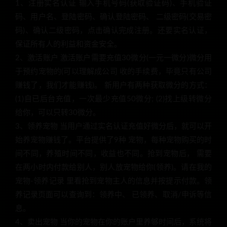
1、注册实名认证 输入手机号码(获取验证码)、手机验证
码、用户名、登陆密码、确认登陆密码、 二级密码(交易密
码)、确认二级密码，点击确认完成注册。还要实名认证，
保证所有人的利益和资金安全。
2、激活账户 激活账户需要充值30微分(一元一微分)微分用
于预约宠物的(可以理解成公司 收的手续费，毕竟只有公司
赚钱了，我们才能赚钱)。 新用户有两种获取微分的方式：
(1)自已后台充值，一次最少充值50微分; (2)找上级转微分
给你，可以只转30微分。
3、领养宠物 当用户通过实名认证充值好微分后，就可以开
始养宠物赚钱了。平台提供了9种 宠物，每种宠物购买的时
间不同，养殖时间不同，收益也不同。抢到宠物后， 需要
在两小时内付款给别人，别人放宠物给你(领养)。请在我的
宠物-领养记录 里看抢到宠物主人的信息并按提示付款。领
养记录页面可以查询到：领养中、 已领养、取消/申诉等信
息。
4、卖出宠物 当你的宠物在你的账户里养够时间后，系统将