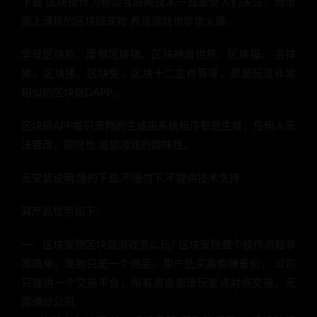
下载 区块链作为新型互联网技术一直备受人们关注，而市
面上涌现的区块链宠物 养成游戏也非常火爆。
华登区块狗、摩根区块猪、区块神兽世界、区块猫、 吉祥
猪、区块猪、区块兔、区块十二生肖等等，都是玩法非常
相似的区块链DAPP。
区块链APP每只宠物的生成由系统程序智能生成，任何人无
法篡改，同时也 增加游戏的趣味性。
无安装说明,懂的下载,不懂勿下,不提供技术支持
其产品优势如下：
一、区块宠物区块链游戏怎么玩? 区块宠物整个操作流程非
常简单，宠物只是一个商品，用户低买高卖赚差价， 公司
只提供一个交易平台，所有资金都是玩家点对点交易，无
需通过公司。