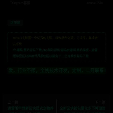
Telegram客服
anons123x
区块链
RIPRO主题是一个优秀的主题，极致后台体验，无插件，集成会
员系统
YS源码,整站源码下载,php网站源码,源码资源网,网站模板
»
运营
版华登区块神兽世界系统区块猫兔十二生肖系统源码下载
限，全栈技术开发，定制，二开联系TG:anons123
上一篇
下一篇
运营版华登新区块模式宠物养
全新区块钱包量化多币种理财