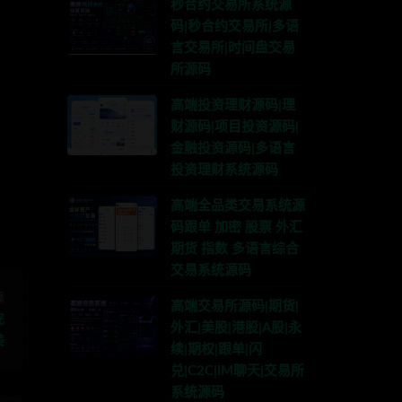
秒合约交易所系统源
码|秒合约交易所|多语
言交易所|时间盘交易
所源码
高端投资理财源码|理
财源码|项目投资源码|
联系TG:anons123x
金融投资源码|多语言
投资理财系统源码
高端全品类交易系统源
码跟单 加密 股票 外汇
期货 指数 多语言综合
交易系统源码
篇
高端交易所源码|期货|
完
外汇|美股|港股|A股|永
美
续|期权|跟单|闪
兑|C2C|IM聊天|交易所
系统源码