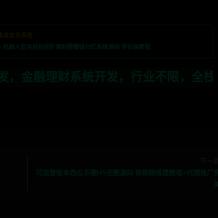
集成会员系统
»
机器人区块挂机挖矿理财圈赚钱分红系统源码 带安装教程
发，行业不限，全栈技术开发，定制，二开
下一
可运营版本西瓜币圈H5完整源码 带视频搭建教程+代理推广