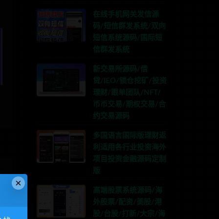
在线手机网关发信源
码/短信群发系统/双向
短信系统源码/国际短
信群发系统
新交易所源码/借
贷/IEO/锁仓挖矿/投资
理财/跟单团队/NFT/
币币交易/期权交易/合
约交易源码
多国语言国际版理财返
利适用各行业投资海外
项目投资金融源码定制
版
×
高端股票系统源码/海
外股票/配资/美股/港
股/台股/打新/大宗/海