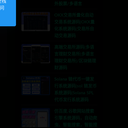
全栈
外股票/多语言
访问
OKX交易所量化自动
交易系统源码|OKX量
化系统源码|交易所自
动交易源码
高端交易所源码|多语
言理财交易所|多语言
理财交易所|/区块链理
财源码
Solana 链代币一键发
行系统源码|sol 链发币
系统源码|Solana SPL
代币发行系统源码
仿百度,谷歌网站搜索
引擎系统源码，自动爬
虫、智能搜索，智能搜