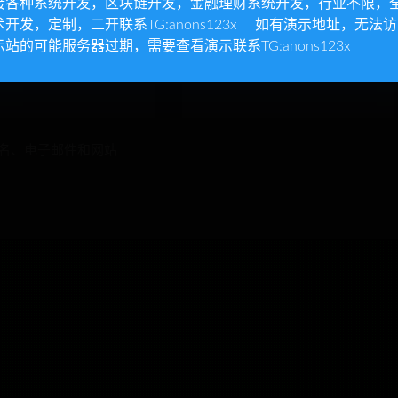
接各种系统开发，区块链开发，金融理财系统开发，行业不限，
术开发，定制，二开联系TG:anons123x 如有演示地址，无法
示站的可能服务器过期，需要查看演示联系TG:anons123x
网站
名、电子邮件和网站