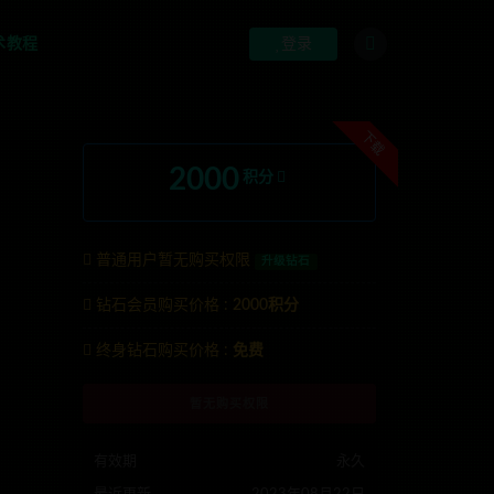
术教程
登录
下载
2000
积分
普通用户暂无购买权限
升级钻石
钻石会员购买价格 :
2000积分
联系TG:anons123x
终身钻石购买价格 :
免费
暂无购买权限
有效期
永久