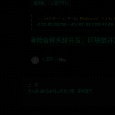
区块链
机器人理财
RIPRO主题是一个优秀的主题，极致后台体验，无插件，
YS源码,整站源码下载,php网站源码,源码资源网,网站模板
各种系统开发，区块链开发，金融理财系统开
Ys源码
钻石
上一篇
个人虚拟商品商城自动发货发卡系统源码