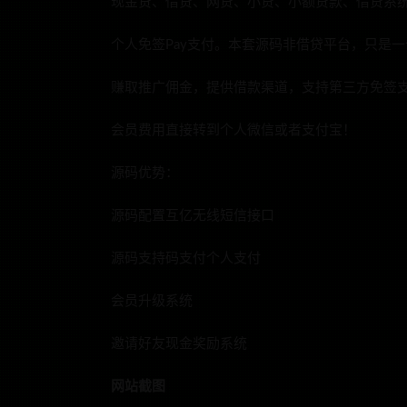
现金贷、借贷、网贷、小贷、小额贷款、借贷系
个人免签Pay支付。本套源码非借贷平台，只是
赚取推广佣金，提供借款渠道，支持第三方免签
会员费用直接转到个人微信或者支付宝！
源码优势：
源码配置互亿无线短信接口
源码支持码支付个人支付
会员升级系统
邀请好友现金奖励系统
网站截图