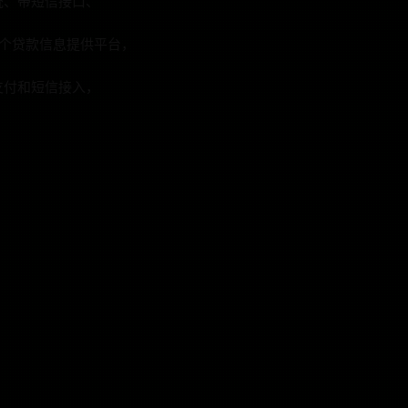
统、带短信接口、
一个贷款信息提供平台，
支付和短信接入，