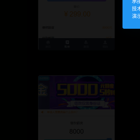
承
技
演