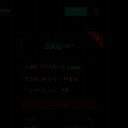
术教程
登录
下载
2000
积分
普通用户暂无购买权限
升级钻石
钻石会员购买价格 :
2000积分
:anons123x
终身钻石购买价格 :
免费
暂无购买权限
有效期
永久