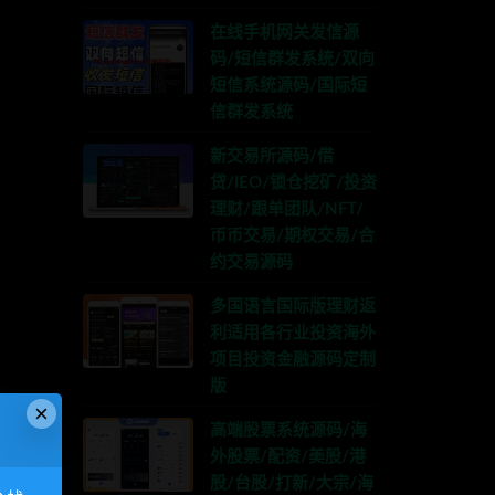
在线手机网关发信源
码/短信群发系统/双向
短信系统源码/国际短
信群发系统
新交易所源码/借
贷/IEO/锁仓挖矿/投资
理财/跟单团队/NFT/
币币交易/期权交易/合
约交易源码
多国语言国际版理财返
利适用各行业投资海外
项目投资金融源码定制
版
×
高端股票系统源码/海
外股票/配资/美股/港
股/台股/打新/大宗/海