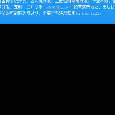
接各种系统开发，区块链开发，金融理财系统开发，行业不限，
术开发，定制，二开联系TG:anons123x 如有演示地址，无法
示站的可能服务器过期，需要查看演示联系TG:anons123x