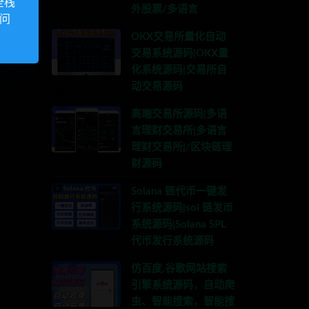
全栈
外股票/多语言
访问
OKX交易所量化自动
交易系统源码|OKX量
化系统源码|交易所自
动交易源码
高端交易所源码|多语
言理财交易所|多语言
理财交易所|/区块链理
财源码
Solana 链代币一键发
行系统源码|sol 链发币
系统源码|Solana SPL
代币发行系统源码
仿百度,谷歌网站搜索
引擎系统源码，自动爬
虫、智能搜索，智能搜