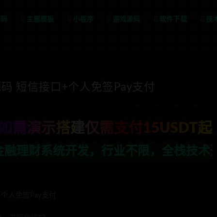
源码
主题模板
小程序
游戏源码
软件下载
技
 短信接口+个人免签Pay支付
如需演示搭建仅需支付15USDT起
不限，全栈技术开发，定制，二开联系TG
个人免签Pay支付