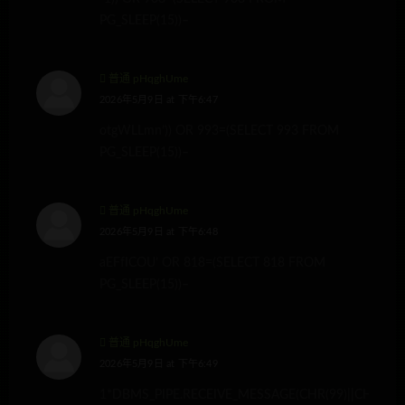
PG_SLEEP(15))–
普通 pHqghUme
2026年5月9日 at 下午6:47
otgWLLmn’)) OR 993=(SELECT 993 FROM
PG_SLEEP(15))–
普通 pHqghUme
2026年5月9日 at 下午6:48
aEFfICOU’ OR 818=(SELECT 818 FROM
PG_SLEEP(15))–
普通 pHqghUme
2026年5月9日 at 下午6:49
1*DBMS_PIPE.RECEIVE_MESSAGE(CHR(99)||CHR(99)|