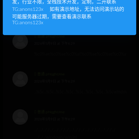
发，行业不限，全栈技术开发，定制，二开联系
2026年5月9日 at 下午6:28
TG:anons123x 如有演示地址，无法访问演示站的
C:\WINDOWS\system32\drivers\etc\hosts
可能服务器过期，需要查看演示联系
TG:anons123x
普通 pHqghUme
2026年5月9日 at 下午6:29
%c0%ae%c0%ae%c0%af%c0%ae%c0%ae%c0%af%c0%a
普通 pHqghUme
2026年5月9日 at 下午6:29
..%5c..%5c..%5c..%5c..%5c..%5c..%5c..%5cwindows%5cw
普通 pHqghUme
2026年5月9日 at 下午6:29
../…/.././../…/.././../…/.././../…/.././../…/.././../
…/.././windows/win.ini