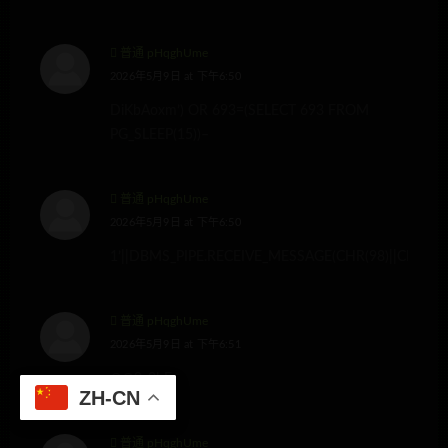
普通 pHqghUme
2026年5月9日 at 下午6:50
DiKbAoxm’) OR 693=(SELECT 693 FROM
PG_SLEEP(15))–
普通 pHqghUme
2026年5月9日 at 下午6:50
1’||DBMS_PIPE.RECEIVE_MESSAGE(CHR(98)||CHR(98)||
普通 pHqghUme
2026年5月9日 at 下午6:51
@@9z0bE
ZH-CN
普通 pHqghUme