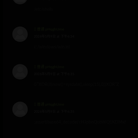
/etc/shells
普通 pHqghUme
2026年5月9日 at 下午6:34
c:/windows/win.ini
普通 pHqghUme
2026年5月9日 at 下午6:35
0″XOR(if(now()=sysdate(),sleep(15),0))XOR”Z
普通 pHqghUme
2026年5月9日 at 下午6:35
;assert(base64_decode(‘cHJpbnQobWQ1KDMxMzM3KS