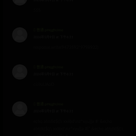
2026年5月9日 at 下午6:31
555
普通 pHqghUme
2026年5月9日 at 下午6:31
response.write(9473592*9798922)
普通 pHqghUme
2026年5月9日 at 下午6:31
cUJuUAoD
普通 pHqghUme
2026年5月9日 at 下午6:31
echo abtdld$()\ xxlibd\nz^xyu||a #’ &echo
abtdld$()\ xxlibd\nz^xyu||a #|” &echo abtdld$()\