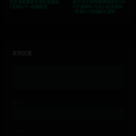
剑灵逍遥最新手游私服源码
新开发大型购物商城网站JAV
+双端APP+视频教程
A开源源码 内含小程序源码
+安卓IOS双端原生源码
发表回复
昵称*
E-mail*