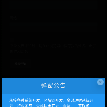
网站
下次发表评论时，请在此浏览器中保存我的姓名、电子
邮件和网站
×
弹窗公告
anons123x
承接各种系统开发，区块链开发，金融理财系统开
开通VIP或充值联系Telegram客服
发，行业不限，全栈技术开发，定制，二开联系