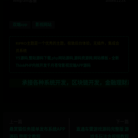
Telegram客服
anons123x
双端app
影视网站
RIPRO主题是一个优秀的主题，极致后台体验，无插件，集成会
员系统
YS源码,整站源码下载,php网站源码,源码资源网,网站模板
»
全新
ThinkPHP内核开发千月苍穹影视双端APP源码
承接各种系统开发，区块链开发，金融理财系统开发，行业不
上一篇
下一篇
悬赏猫任务接单发布系统APP
直通车雷游戏源码完整版 游
源码 带图文教程
戏多玩法含视频教程