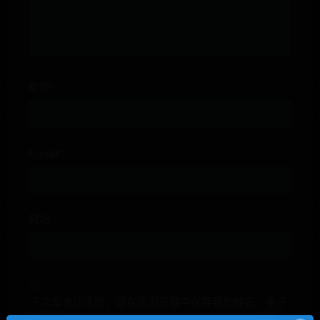
昵称*
E-mail*
网站
下次发表评论时，请在此浏览器中保存我的姓名、电子
邮件和网站