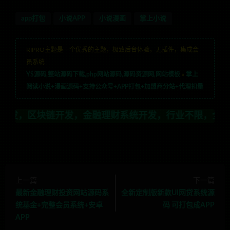
app打包
小说APP
小说漫画
掌上小说
RIPRO主题是一个优秀的主题，极致后台体验，无插件，集成会
员系统
YS源码,整站源码下载,php网站源码,源码资源网,网站模板
»
掌上
阅读小说+漫画源码+支持公众号+APP打包+加盟商分站+代理扣量
发，金融理财系统开发，行业不限，全栈技术开发，定制，
上一篇
下一篇
最新金融理财投资网站源码系
全新定制版新款UI网贷系统源
统基金+完整会员系统+安卓
码 可打包成APP
APP