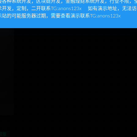
接各种系统开发，区块链开发，金融理财系统开发，行业不限，
术开发，定制，二开联系TG:anons123x 如有演示地址，无法
示站的可能服务器过期，需要查看演示联系TG:anons123x
营版