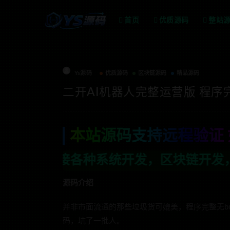
首页
优质源码
整站
Ys源码
优质源码
区块链源码
精品源码
二开AI机器人完整运营版 程序完
本站源码支持远程验证 
统开发，区块链开发，金融理财系统开发，
源码介绍
并非市面流通的那些垃圾货可媲美，程序完整无b
码，坑了一批人。