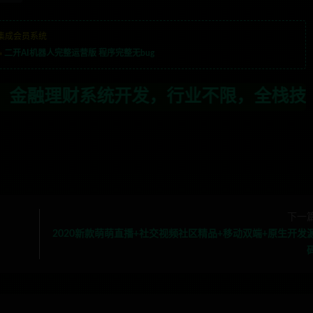
集成会员系统
»
二开AI机器人完整运营版 程序完整无bug
行业不限，全栈技术开发，定制，二开联系
下一
2020新款萌萌直播+社交视频社区精品+移动双端+原生开发