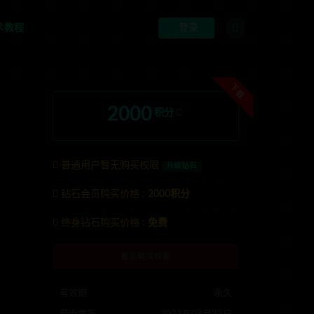
术教程
登录
下载
2000
积分
普通用户暂无购买权限
升级钻石
钻石会员购买价格 :
2000积分
TG:anons123x
终身钻石购买价格 :
免费
暂无购买权限
有效期
永久