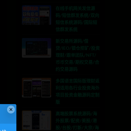
在线手机网关发信源
码/短信群发系统/双向
短信系统源码/国际短
信群发系统
新交易所源码/借
贷/IEO/锁仓挖矿/投资
理财/跟单团队/NFT/
币币交易/期权交易/合
约交易源码
多国语言国际版理财返
利适用各行业投资海外
项目投资金融源码定制
版
×
高端股票系统源码/海
外股票/配资/美股/港
股/台股/打新/大宗/海