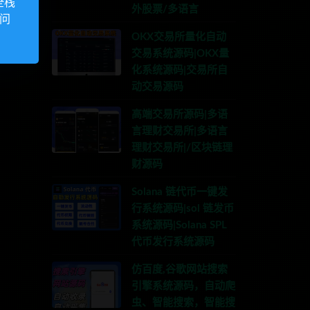
全栈
外股票/多语言
访问
OKX交易所量化自动
交易系统源码|OKX量
化系统源码|交易所自
动交易源码
高端交易所源码|多语
言理财交易所|多语言
理财交易所|/区块链理
财源码
Solana 链代币一键发
行系统源码|sol 链发币
系统源码|Solana SPL
代币发行系统源码
仿百度,谷歌网站搜索
引擎系统源码，自动爬
虫、智能搜索，智能搜