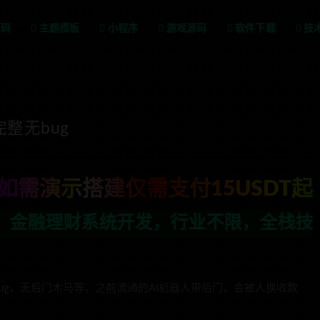
源码
主题模板
小程序
游戏源码
软件下载
技
整无bug
如需演示搭建仅需支付15USDT起
行业不限，全栈技术开发，定制，二开联系
ug，无后门木马等，之前流通的AI机器人带后门，会被人换收款