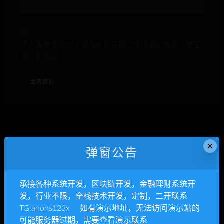
下次发表评论时，请在此浏览器中保存我的姓名、电子
邮件和网站
×
anons123x
弹窗公告
开通VIP或充值联系Telegram客服
承接各种系统开发，区块链开发，金融理财系统开
立即查看
发，行业不限，全栈技术开发，定制，二开联系
TG:anons123x 如有演示地址，无法访问演示站的
可能服务器过期，需要查看演示联系