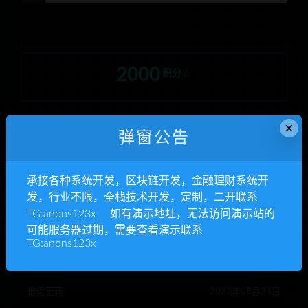
2000
积分
×
普通用户暂无购买权限
升级钻石
弹窗公告
钻石会员购买价格 :
2000积分
承接各种系统开发，区块链开发，金融理财系统开
终身钻石购买价格 :
免费
发，行业不限，全栈技术开发，定制，二开联系
TG:anons123x 如有演示地址，无法访问演示站的
暂无购买权限
可能服务器过期，需要查看演示联系
TG:anons123x
有效期
永久
最近更新
2023年08月24日