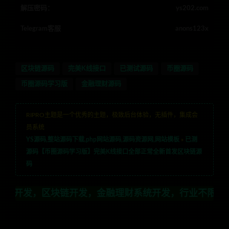
解压密码：
ys202.com
Telegram客服
anons123x
区块链源码
完美K线接口
已测试源码
币圈源码
币圈源码学习版
金融理财源码
RIPRO主题是一个优秀的主题，极致后台体验，无插件，集成会
员系统
YS源码,整站源码下载,php网站源码,源码资源网,网站模板
»
已测
源码【币圈源码学习版】完美K线接口全部正常全新首发区块链源
码
开发，金融理财系统开发，行业不限，全栈技术开发，定制