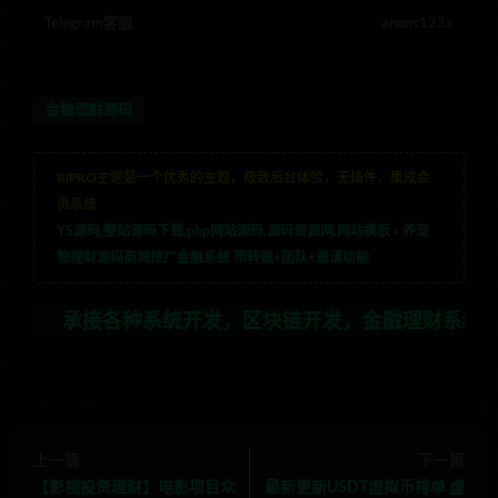
Telegram客服
anons123x
金融理财源码
RIPRO主题是一个优秀的主题，极致后台体验，无插件，集成会
员系统
YS源码,整站源码下载,php网站源码,源码资源网,网站模板
»
养宠
物理财源码商城推广金融系统 带转账+团队+邀请功能
接各种系统开发，区块链开发，金融理财系统开发，行业不限
上一篇
下一篇
【影视投资理财】电影项目众
最新更新USDT虚拟币排单 虚