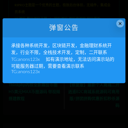
RIPRO主题是一个优秀的主题，极致后台体验，无插件，集成会
员系统
YS源码,整站源码下载,php网站源码,源码资源网,网站模板
»
×
【CAGI虚拟币】理财H5网站区块链投资分红源码
弹窗公告
开发，金融理财系统开发，行业不限，全栈技术开发，定制
承接各种系统开发，区块链开发，金融理财系统开
发，行业不限，全栈技术开发，定制，二开联系
TG:anons123x 如有演示地址，无法访问演示站的
可能服务器过期，需要查看演示联系
TG:anons123x
上一篇
下一篇
Thinkphp内核全新趣投币圈
【修复版】最新个人商城二开
H5美元MAX币圈源码 带视频
逍遥B2C商城系统源码可商用
搭建教程
版/拼团拼购优惠折扣秒杀源
码