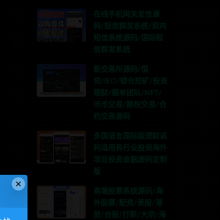
在线手机网关发信源
码/短信群发系统/双向
短信系统源码/国际短
信群发系统
新交易所源码/借
贷/IEO/锁仓挖矿/投资
理财/跟单团队/NFT/
币币交易/期权交易/合
约交易源码
多国语言国际版理财返
利适用各行业投资海外
项目投资金融源码定制
版
×
高端股票系统源码/海
外股票/配资/美股/港
股/台股/打新/大宗/海