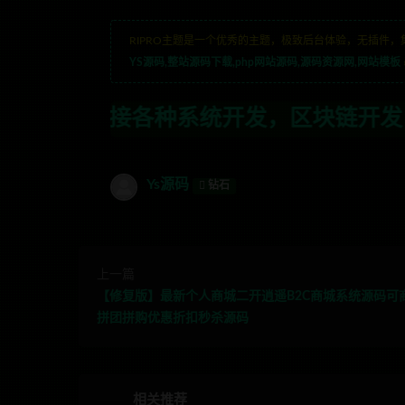
RIPRO主题是一个优秀的主题，极致后台体验，无插件，
YS源码,整站源码下载,php网站源码,源码资源网,网站模板
统开发，区块链开发，金融理财系统开发，
Ys源码
钻石
上一篇
【修复版】最新个人商城二开逍遥B2C商城系统源码可
拼团拼购优惠折扣秒杀源码
相关推荐