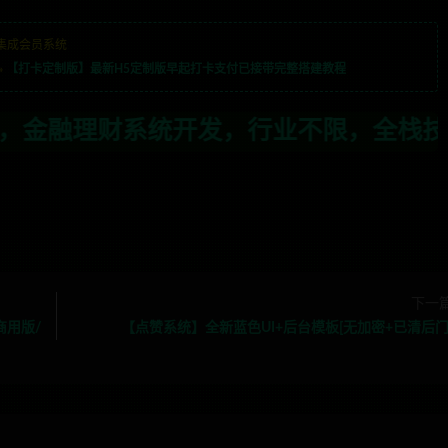
集成会员系统
»
【打卡定制版】最新H5定制版早起打卡支付已接带完整搭建教程
行业不限，全栈技术开发，定制，二开联系
下一
商用版/
【点赞系统】全新蓝色UI+后台模板[无加密+已清后门