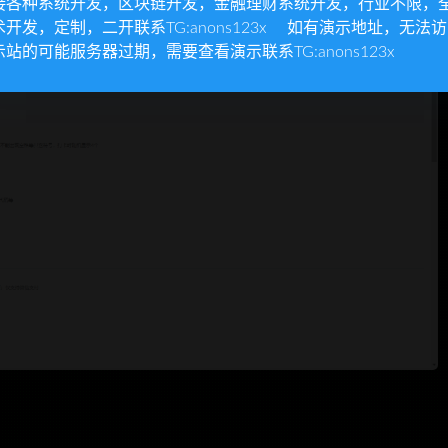
接各种系统开发，区块链开发，金融理财系统开发，行业不限，
术开发，定制，二开联系TG:anons123x 如有演示地址，无法
示站的可能服务器过期，需要查看演示联系TG:anons123x