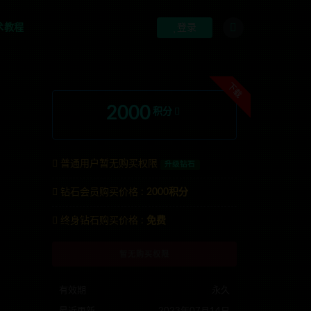
术教程
登录
下载
2000
积分
普通用户暂无购买权限
升级钻石
钻石会员购买价格 :
2000积分
TG:anons123x
终身钻石购买价格 :
免费
暂无购买权限
有效期
永久