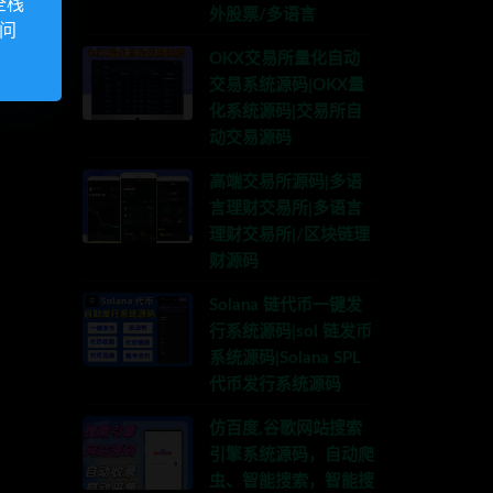
全栈
外股票/多语言
访问
OKX交易所量化自动
交易系统源码|OKX量
化系统源码|交易所自
动交易源码
高端交易所源码|多语
言理财交易所|多语言
理财交易所|/区块链理
财源码
Solana 链代币一键发
行系统源码|sol 链发币
系统源码|Solana SPL
代币发行系统源码
仿百度,谷歌网站搜索
引擎系统源码，自动爬
虫、智能搜索，智能搜