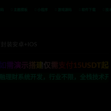
源码
主题模板
小程序
游戏源码
软件下载
技
装安卓+IOS
如需演示搭建仅需支付15USDT起
不限，全栈技术开发，定制，二开联系TG