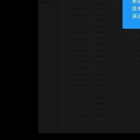
承
技
演