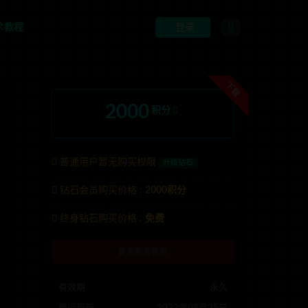
术教程
登录
下载
2000
积分
普通用户暂无购买权限
升级钻石
钻石会员购买价格 :
2000积分
:anons123x
终身钻石购买价格 :
免费
暂无购买权限
有效期
永久