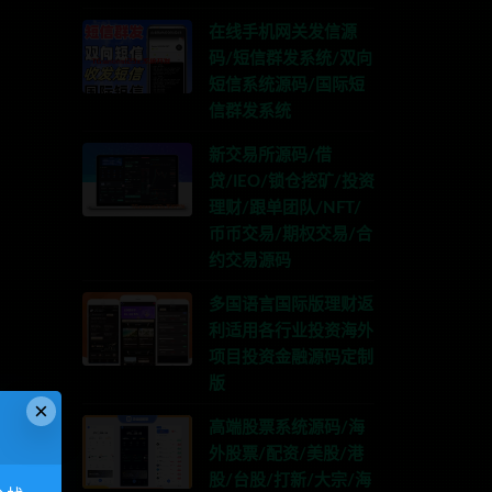
在线手机网关发信源
码/短信群发系统/双向
短信系统源码/国际短
信群发系统
新交易所源码/借
贷/IEO/锁仓挖矿/投资
理财/跟单团队/NFT/
币币交易/期权交易/合
约交易源码
多国语言国际版理财返
利适用各行业投资海外
项目投资金融源码定制
版
×
高端股票系统源码/海
外股票/配资/美股/港
股/台股/打新/大宗/海