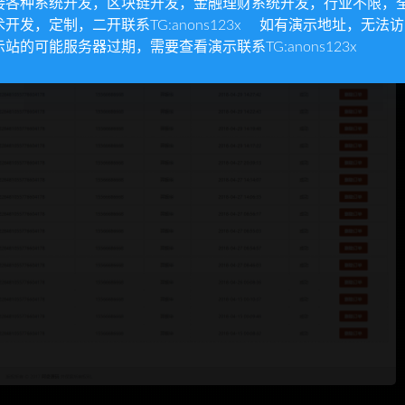
接各种系统开发，区块链开发，金融理财系统开发，行业不限，
术开发，定制，二开联系TG:anons123x 如有演示地址，无法
示站的可能服务器过期，需要查看演示联系TG:anons123x