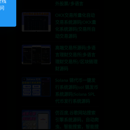
全栈
外股票/多语言
访问
OKX交易所量化自动
交易系统源码|OKX量
化系统源码|交易所自
动交易源码
高端交易所源码|多语
言理财交易所|多语言
理财交易所|/区块链理
财源码
Solana 链代币一键发
行系统源码|sol 链发币
系统源码|Solana SPL
代币发行系统源码
仿百度,谷歌网站搜索
引擎系统源码，自动爬
虫、智能搜索，智能搜