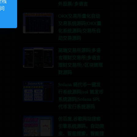
全栈
外股票/多语言
访问
OKX交易所量化自动
交易系统源码|OKX量
化系统源码|交易所自
动交易源码
高端交易所源码|多语
言理财交易所|多语言
理财交易所|/区块链理
财源码
Solana 链代币一键发
行系统源码|sol 链发币
系统源码|Solana SPL
代币发行系统源码
仿百度,谷歌网站搜索
引擎系统源码，自动爬
虫、智能搜索，智能搜