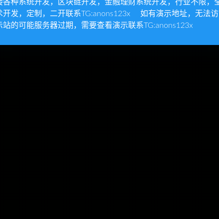
接各种系统开发，区块链开发，金融理财系统开发，行业不限，
术开发，定制，二开联系TG:anons123x 如有演示地址，无法
示站的可能服务器过期，需要查看演示联系TG:anons123x