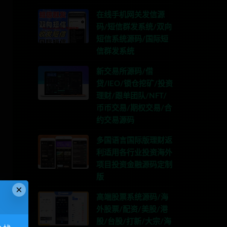
在线手机网关发信源
码/短信群发系统/双向
短信系统源码/国际短
信群发系统
新交易所源码/借
贷/IEO/锁仓挖矿/投资
理财/跟单团队/NFT/
币币交易/期权交易/合
约交易源码
多国语言国际版理财返
利适用各行业投资海外
项目投资金融源码定制
版
×
高端股票系统源码/海
外股票/配资/美股/港
股/台股/打新/大宗/海