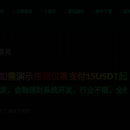
源码
主题模板
小程序
游戏源码
软件下载
技
漂亮
如需演示搭建仅需支付15USDT起
开发，行业不限，全栈技术开发，定制，二开
有了,相当于免费