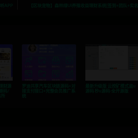
听APP
【区块宠物】森林绿UI养殖收益理财系统[签到+团队+实名
资理财源
罗迪共享汽车区块链源码+对
最新升级版 云挖矿模式盗u
源码/
接支付接口+完整会员推广系
源码 秒u源码-全开源版
易所
统