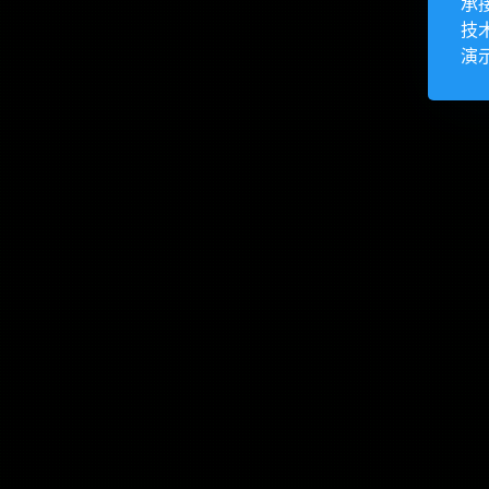
承
技
演