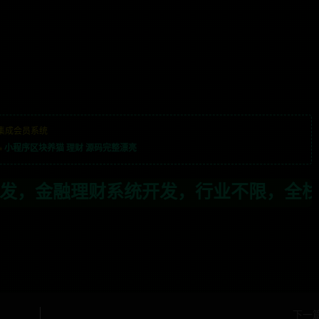
集成会员系统
»
小程序区块养猫 理财 源码完整漂亮
开发，行业不限，全栈技术开发，定制，二开
下一