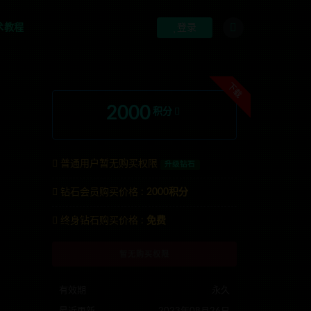
术教程
登录
下载
2000
积分
普通用户暂无购买权限
升级钻石
钻石会员购买价格 :
2000积分
联系TG:anons123x
终身钻石购买价格 :
免费
暂无购买权限
有效期
永久