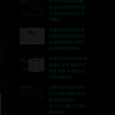
秒合约交易所系统源
开联系TG:anons123x
码|秒合约交易所|多语
言交易所|时间盘交易
所源码
高端投资理财源码|理
财源码|项目投资源码|
金融投资源码|多语言
篇
投资理财系统源码
可
高端全品类交易系统源
]
码跟单 加密 股票 外汇
期货 指数 多语言综合
交易系统源码
高端交易所源码|期货|
外汇|美股|港股|A股|永
续|期权|跟单|闪
兑|C2C|IM聊天|交易所
系统源码