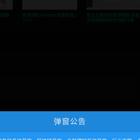
商城系
商城源码 Niushop开源商城 v
彩虹云商城系统增强版 孤傲
5.0.3
云商城源码的史诗级升级
网站
弹窗公告