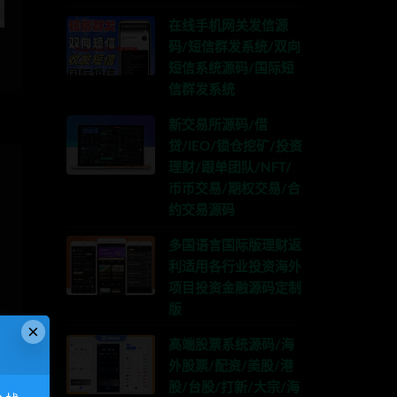
在线手机网关发信源
码/短信群发系统/双向
短信系统源码/国际短
信群发系统
新交易所源码/借
贷/IEO/锁仓挖矿/投资
理财/跟单团队/NFT/
币币交易/期权交易/合
约交易源码
多国语言国际版理财返
利适用各行业投资海外
项目投资金融源码定制
版
×
高端股票系统源码/海
外股票/配资/美股/港
股/台股/打新/大宗/海