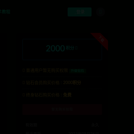
术教程
登录
下载
2000
积分
普通用户暂无购买权限
升级钻石
钻石会员购买价格 :
2000积分
开联系TG:anons123x
终身钻石购买价格 :
免费
暂无购买权限
有效期
永久