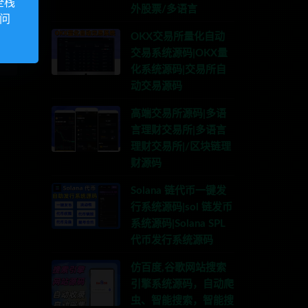
全栈
外股票/多语言
访问
OKX交易所量化自动
交易系统源码|OKX量
化系统源码|交易所自
动交易源码
高端交易所源码|多语
言理财交易所|多语言
理财交易所|/区块链理
财源码
Solana 链代币一键发
行系统源码|sol 链发币
系统源码|Solana SPL
代币发行系统源码
仿百度,谷歌网站搜索
引擎系统源码，自动爬
虫、智能搜索，智能搜