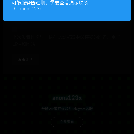
网站
可能服务器过期，需要查看演示联系
TG:anons123x
下次发表评论时，请在此浏览器中保存我的姓名、电子
邮件和网站
anons123x
开通VIP或充值联系Telegram客服
立即查看