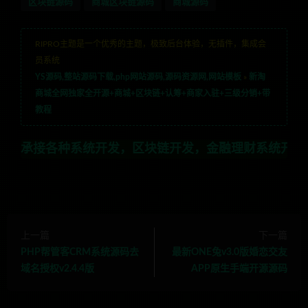
区块链源码
商城区块链源码
商城源码
RIPRO主题是一个优秀的主题，极致后台体验，无插件，集成会
员系统
YS源码,整站源码下载,php网站源码,源码资源网,网站模板
»
新淘
商城全网独家全开源+商城+区块链+认筹+商家入驻+三级分销+带
教程
种系统开发，区块链开发，金融理财系统开发，行业不限，
上一篇
下一篇
PHP帮管客CRM系统源码去
最新ONE兔v3.0版婚恋交友
域名授权v2.4.4版
APP原生手端开源源码