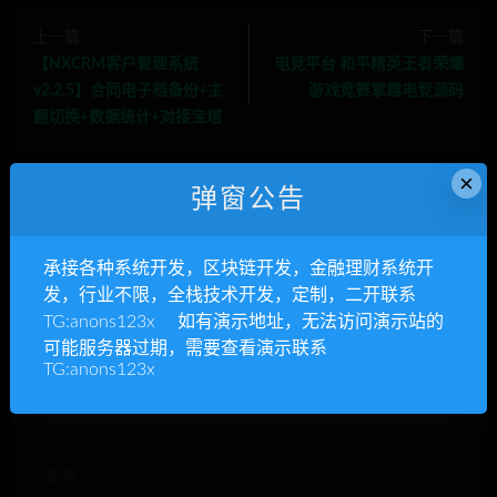
上一篇
下一篇
【NXCRM客户管理系统
电竞平台 和平精英王者荣耀
v2.2.5】合同电子档备份+主
游戏竞赛掌趣电竞源码
题切换+数据统计+对接宝塔
×
弹窗公告
承接各种系统开发，区块链开发，金融理财系统开
发，行业不限，全栈技术开发，定制，二开联系
发表回复
TG:anons123x 如有演示地址，无法访问演示站的
可能服务器过期，需要查看演示联系
TG:anons123x
昵称*