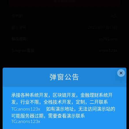
暂无购买权限
有效期
永久
最近更新
2023年07月15日
解压密码：
ys202.com
Telegram客服
anons123x
×
三方支付系统源码
个码免签支付APP源码
免签app源码
弹窗公告
支付系统源码
聚合支付后台源码
承接各种系统开发，区块链开发，金融理财系统开
RIPRO主题是一个优秀的主题，极致后台体验，无插件，集成会
发，行业不限，全栈技术开发，定制，二开联系
员系统
TG:anons123x 如有演示地址，无法访问演示站的
YS源码,整站源码下载,php网站源码,源码资源网,网站模板
»
个码
可能服务器过期，需要查看演示联系
免签支付APP+聚合支付后台源码
TG:anons123x