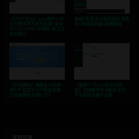
【USDT支付】upay数字火币
最新V免签支付系统源码 免签
支付数字货币承兑系统/支持
约+安卓监控端+视频教程
ERC20 OMNI/代理商/第三方
支付接口
【已测源码】海豚支付系统
【最新YY币/UU币支付系
带APP监控支付个码免签跑
统】支持账号轮询配合支付
分系统源码 价值2.5万
平台实现多商户功能
发表回复