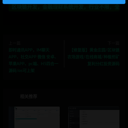
，金融理财系统开发，行业不限，全栈技术开发，定制，二开
上一篇
下一篇
即时通讯APP，IM聊天
【修复版】黄金庄园/区块链
APP、社交APP 微信 安卓、
农场游戏/在线商城/种植挖矿
苹果APP、pc端、H5四合一
复利分红投资源码
源码 ios可上架
相关推荐