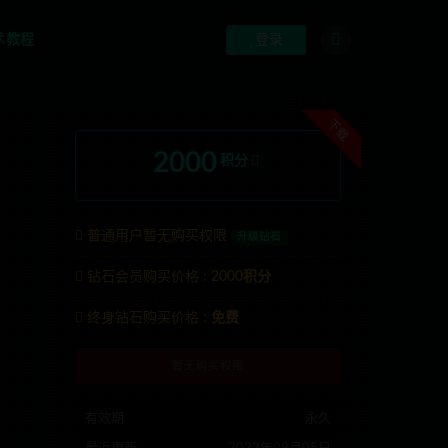
术教程
登录
下载
2000
积分
普通用户暂无购买权限
升级钻石
钻石会员购买价格 :
2000积分
系TG:anons123x
终身钻石购买价格 :
免费
暂无购买权限
有效期
永久