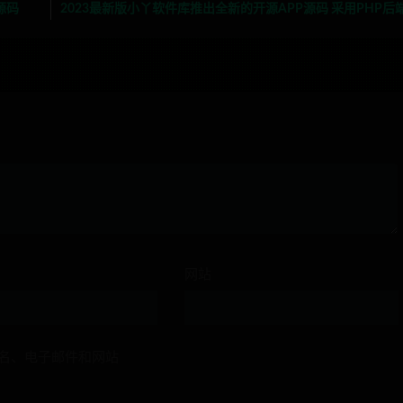
统源码
2023最新版小丫软件库推出全新的开源APP源码 采用PHP后
网站
名、电子邮件和网站