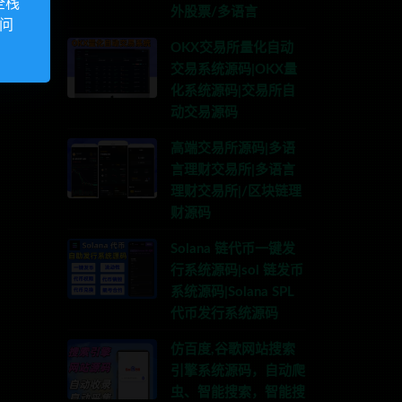
全栈
外股票/多语言
访问
OKX交易所量化自动
交易系统源码|OKX量
化系统源码|交易所自
动交易源码
高端交易所源码|多语
言理财交易所|多语言
理财交易所|/区块链理
财源码
Solana 链代币一键发
行系统源码|sol 链发币
系统源码|Solana SPL
代币发行系统源码
仿百度,谷歌网站搜索
引擎系统源码，自动爬
虫、智能搜索，智能搜