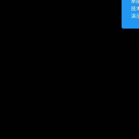
承
技
演