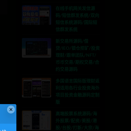
在线手机网关发信源
码/短信群发系统/双向
短信系统源码/国际短
信群发系统
新交易所源码/借
贷/IEO/锁仓挖矿/投资
理财/跟单团队/NFT/
币币交易/期权交易/合
约交易源码
多国语言国际版理财返
利适用各行业投资海外
项目投资金融源码定制
版
×
高端股票系统源码/海
外股票/配资/美股/港
股/台股/打新/大宗/海