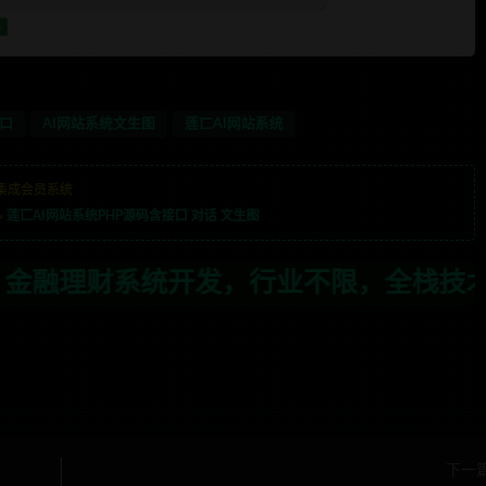
接口
AI网站系统文生图
莲匸AI网站系统
集成会员系统
»
莲匸AI网站系统PHP源码含接口 对话 文生图
，行业不限，全栈技术开发，定制，二开联
下一