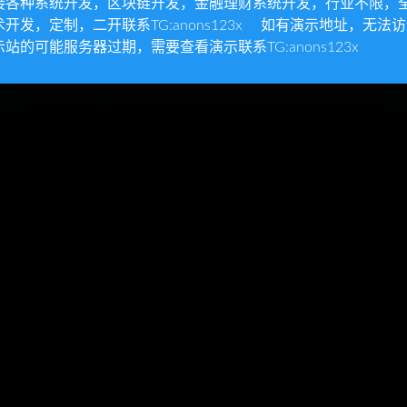
接各种系统开发，区块链开发，金融理财系统开发，行业不限，
术开发，定制，二开联系TG:anons123x 如有演示地址，无法
示站的可能服务器过期，需要查看演示联系TG:anons123x