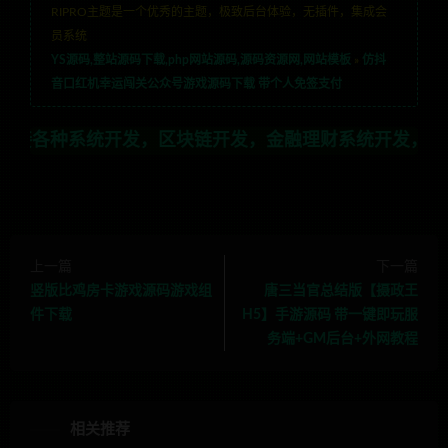
RIPRO主题是一个优秀的主题，极致后台体验，无插件，集成会
员系统
YS源码,整站源码下载,php网站源码,源码资源网,网站模板
»
仿抖
音口红机幸运闯关公众号游戏源码下载 带个人免签支付
统开发，区块链开发，金融理财系统开发，行业不限，全栈
上一篇
下一篇
竖版比鸡房卡游戏源码游戏组
唐三当官总结版【摄政王
件下载
H5】手游源码 带一键即玩服
务端+GM后台+外网教程
相关推荐