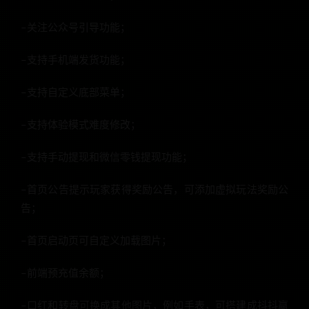
–关注公众号引导功能；
–支持手机端发货功能；
–支持自定义底部菜单；
–支持体验模式难度修改；
–支持手动提现和微信零钱提现功能；
–首页公告提示玩家获得奖励公告，可添加虚拟玩法奖励公
告；
–首页启动页可自定义加载图片；
–前端预充值余额；
–口红和转盘可换成其他图片，例如手表，可搭建成抖抖赢