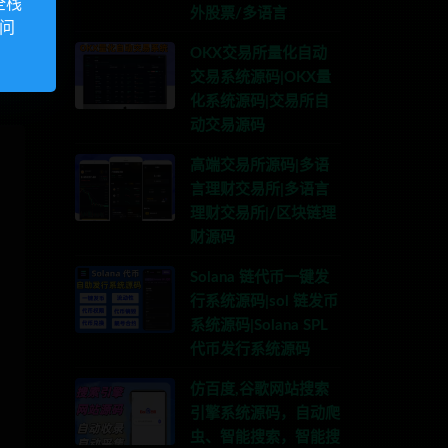
全栈
外股票/多语言
访问
OKX交易所量化自动
交易系统源码|OKX量
化系统源码|交易所自
动交易源码
高端交易所源码|多语
言理财交易所|多语言
理财交易所|/区块链理
财源码
Solana 链代币一键发
行系统源码|sol 链发币
系统源码|Solana SPL
代币发行系统源码
仿百度,谷歌网站搜索
引擎系统源码，自动爬
虫、智能搜索，智能搜