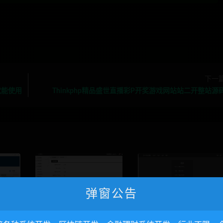
下一
就能使用
Thinkphp精品盛世直播彩P开奖游戏网站站二开整站源
弹窗公告
实体商
完美运营版富贵鸡养鸡农场
PHP水果游戏源码下载 完美