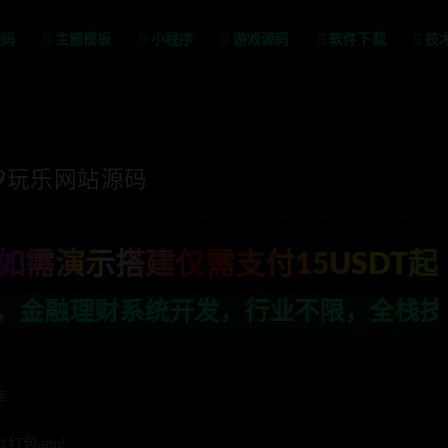
源码
主题模板
小程序
游戏源码
软件下载
技
9玩乐网站源码
如需演示搭建仅需支付15USDT起
，行业不限，全栈技术开发，定制，二开联
享
包app!