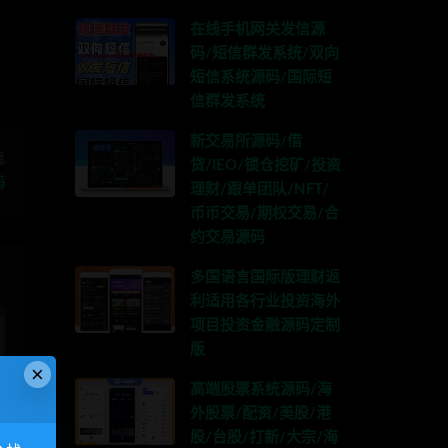
在线手机网关发信源
码/短信群发系统/双向
短信系统源码/国际短
信群发系统
新交易所源码/借
篇
贷/IEO/锁仓挖矿/投资
码
理财/跟单团队/NFT/
币币交易/期权交易/合
约交易源码
多国语言国际版理财返
利适用各行业投资海外
项目投资金融源码定制
版
×
高端股票系统源码/海
外股票/配资/美股/港
股/台股/打新/大宗/海