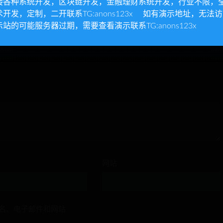
接各种系统开发，区块链开发，金融理财系统开发，行业不限，
+可完
游戏源码 仿皮皮果理财农场
运营版+带APP+微信端
术开发，定制，二开联系TG:anons123x 如有演示地址，无法
游戏源码
示站的可能服务器过期，需要查看演示联系TG:anons123x
网站
名、电子邮件和网站