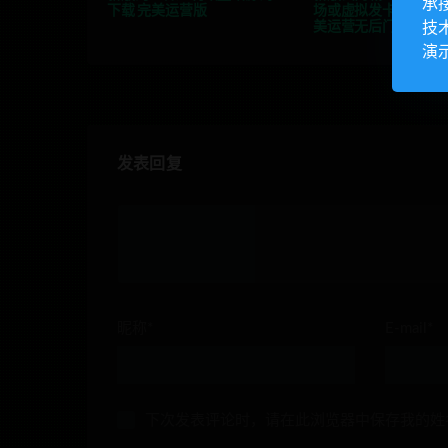
承
下载 完美运营版
场或虚拟发卡商场源码
技
美运营无后门
演
发表回复
昵称*
E-mail*
下次发表评论时，请在此浏览器中保存我的姓