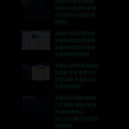
秒合约交易所系统源
码|秒合约交易所|多语
言交易所|时间盘交易
所源码
高端投资理财源码|理
财源码|项目投资源码|
金融投资源码|多语言
投资理财系统源码
高端全品类交易系统源
码跟单 加密 股票 外汇
期货 指数 多语言综合
交易系统源码
高端交易所源码|期货|
外汇|美股|港股|A股|永
续|期权|跟单|闪
兑|C2C|IM聊天|交易所
系TG:anons123x
系统源码