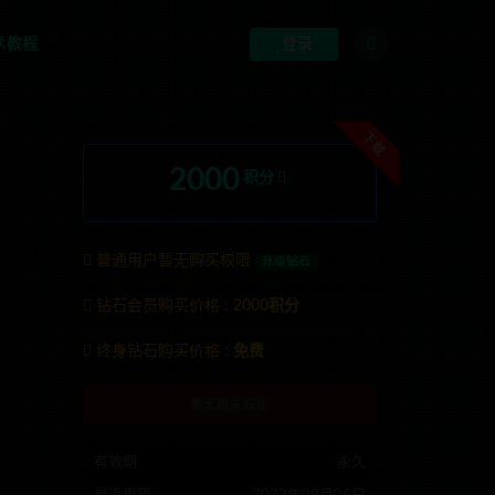
术教程
登录
下载
2000
积分
普通用户暂无购买权限
升级钻石
钻石会员购买价格 :
2000积分
系TG:anons123x
终身钻石购买价格 :
免费
暂无购买权限
有效期
永久