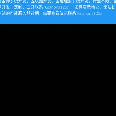
接各种系统开发，区块链开发，金融理财系统开发，行业不限，
术开发，定制，二开联系TG:anons123x 如有演示地址，无法
示站的可能服务器过期，需要查看演示联系TG:anons123x