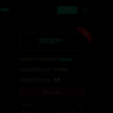
术教程
登录
下载
2000
积分
普通用户暂无购买权限
升级钻石
钻石会员购买价格 :
2000积分
联系TG:anons123x
终身钻石购买价格 :
免费
暂无购买权限
有效期
永久