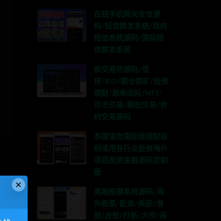
在线手机网关发信源
码/短信群发系统/双向
短信系统源码/国际短
信群发系统
新交易所源码/借
贷/IEO/锁仓挖矿/投资
理财/跟单团队/NFT/
币币交易/期权交易/合
约交易源码
多国语言国际版理财返
利适用各行业投资海外
项目投资金融源码定制
版
×
高端股票系统源码/海
外股票/配资/美股/港
股/台股/打新/大宗/海