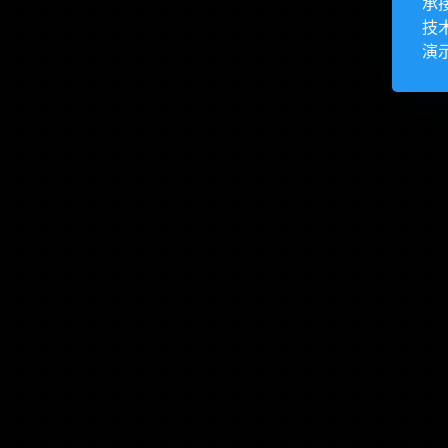
承
技
演