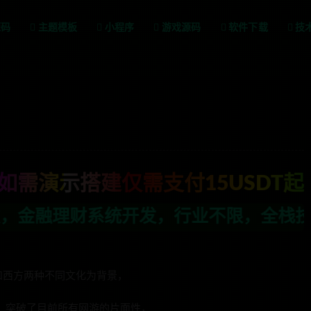
源码
主题模板
小程序
游戏源码
软件下载
技
如需演示搭建仅需支付15USDT起
发，行业不限，全栈技术开发，定制，二开
方和西方两种不同文化为背景，
，突破了目前所有网游的片面性，