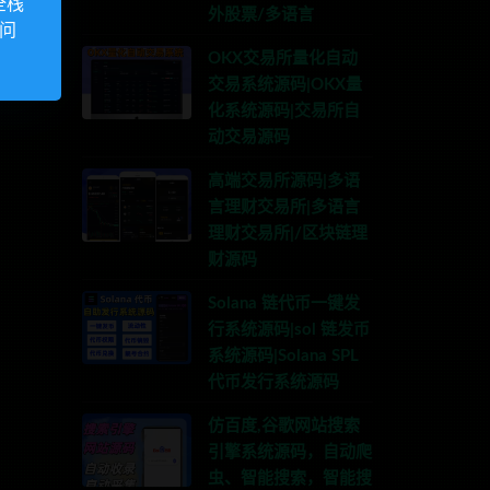
全栈
外股票/多语言
访问
OKX交易所量化自动
交易系统源码|OKX量
化系统源码|交易所自
动交易源码
高端交易所源码|多语
言理财交易所|多语言
理财交易所|/区块链理
财源码
Solana 链代币一键发
行系统源码|sol 链发币
系统源码|Solana SPL
代币发行系统源码
仿百度,谷歌网站搜索
引擎系统源码，自动爬
虫、智能搜索，智能搜