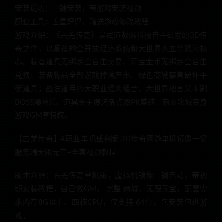
安装说明：一键安装，带游戏安装视频
配套工具：五星好评，赠送游戏修改教程
游戏介绍：《古羌传奇》是武道数码科技自主研发的3D传
奇之作，以颠覆的全开放经济系统和大世界热血杀戮为核
心。装备道具无绑定全自由交易、元宝金币无绑定全自由
兑换、装备物品全部游戏掉落产出、绿色商城禁售破坏平
衡道具；战法道弓四大职业经典组合、大世界地宫关卡刷
BOSS爆神兵、道具无主爆装备点燃PK盛筵、热血攻城变身
游戏GM享特权。
【古羌传奇】4职业单机任务版 3D传奇网游单机镜像一键
服务端无限元宝+全套视频教程
版本介绍：古羌传奇单机版，虚拟机镜像一键启动，带视
频安装教程，自己做GM， 完整 商城，无限元宝，配置需
求内存8G以上、四核CPU，仅支持 64位，包安装包进游
戏。