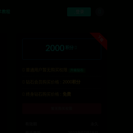
术教程
登录
下载
2000
积分
普通用户暂无购买权限
升级钻石
钻石会员购买价格 :
2000积分
联系TG:anons123x
终身钻石购买价格 :
免费
暂无购买权限
有效期
永久