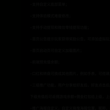
–支持自定义底部菜单；
–支持体验模式难度修改；
–支持手动提现和微信零钱提现功能；
–首页公告提示玩家获得奖励公告，可添加虚拟玩
–首页启动页可自定义加载图片；
–前端预充值余额；
–口红和转盘可换成其他图片，例如手表，可搭建
–三级推广功能，用户分享给好友后，好友点击后
下级充值后可返佣游戏余额+佣金红包给上级，上
–推广海报自定义，自定义拖曳海报位置，昵称，