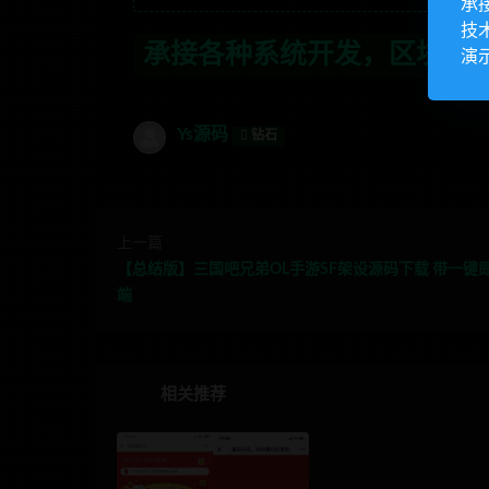
承
技
种系统开发，区块链开发，金融理财系统开
演
Ys源码
钻石
上一篇
【总结版】三国吧兄弟OL手游SF架设源码下载 带一键
端
相关推荐