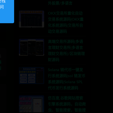
全栈
外股票/多语言
访问
联系TG:anons123x
OKX交易所量化自动
交易系统源码|OKX量
化系统源码|交易所自
动交易源码
高端交易所源码|多语
言理财交易所|多语言
理财交易所|/区块链理
篇
财源码
端
程
Solana 链代币一键发
行系统源码|sol 链发币
系统源码|Solana SPL
代币发行系统源码
仿百度,谷歌网站搜索
引擎系统源码，自动爬
虫、智能搜索，智能搜