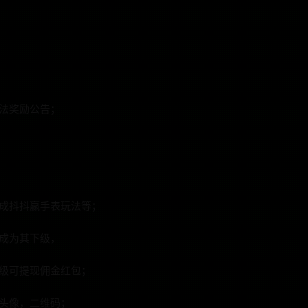
法奖励公告；
成抖抖赢手表玩法等；
成为其下级，
级可提现佣金红包；
头像，二维码；