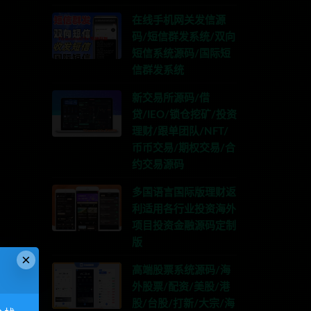
在线手机网关发信源
码/短信群发系统/双向
短信系统源码/国际短
信群发系统
新交易所源码/借
贷/IEO/锁仓挖矿/投资
理财/跟单团队/NFT/
币币交易/期权交易/合
约交易源码
多国语言国际版理财返
利适用各行业投资海外
项目投资金融源码定制
版
×
高端股票系统源码/海
外股票/配资/美股/港
股/台股/打新/大宗/海