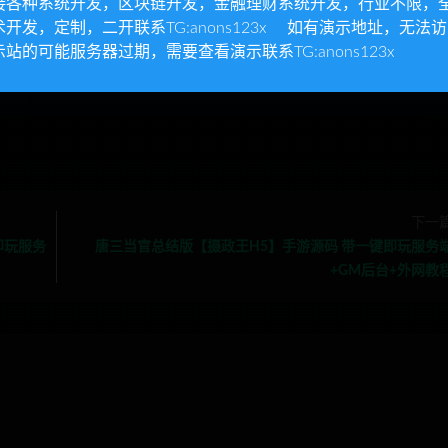
接各种系统开发，区块链开发，金融理财系统开发，行业不限，
术开发，定制，二开联系TG:anons123x 如有演示地址，无法
发，行业不限，全栈技术开发，定制，二开
示站的可能服务器过期，需要查看演示联系TG:anons123x
下一
即玩服务
唐三当官总结版【摄政王H5】手游源码 带一键即玩服务
+GM后台+外网教