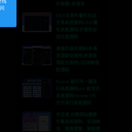
全栈
外股票/多语言
访问
OKX交易所量化自动
交易系统源码|OKX量
化系统源码|交易所自
动交易源码
高端交易所源码|多语
言理财交易所|多语言
理财交易所|/区块链理
财源码
Solana 链代币一键发
行系统源码|sol 链发币
系统源码|Solana SPL
代币发行系统源码
仿百度,谷歌网站搜索
引擎系统源码，自动爬
虫、智能搜索，智能搜