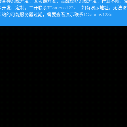
接各种系统开发，区块链开发，金融理财系统开发，行业不限，
术开发，定制，二开联系TG:anons123x 如有演示地址，无法
示站的可能服务器过期，需要查看演示联系TG:anons123x