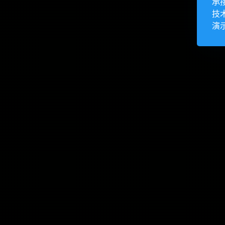
承
技
演