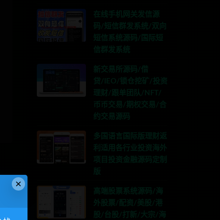
在线手机网关发信源
码/短信群发系统/双向
短信系统源码/国际短
信群发系统
新交易所源码/借
贷/IEO/锁仓挖矿/投资
理财/跟单团队/NFT/
币币交易/期权交易/合
约交易源码
多国语言国际版理财返
利适用各行业投资海外
项目投资金融源码定制
版
×
高端股票系统源码/海
外股票/配资/美股/港
股/台股/打新/大宗/海