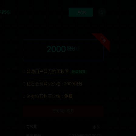
术教程
登录
下载
2000
积分
普通用户暂无购买权限
升级钻石
钻石会员购买价格 :
2000积分
系TG:anons123x
终身钻石购买价格 :
免费
暂无购买权限
有效期
永久