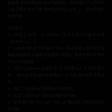
生很像 其实两款游戏是大不相同的，想知道有什么不同可
以自己弄来体验下哦 压缩包附带有必装补丁，还有配套安
卓客户端
安装教程：
1、解压压缩包，将“JdServer”文件夹放到D盘根目录
（D:JdServer）下
2、设置本机IP为192.168.1.100，可设置网卡多IP模式或
者使用虚拟网卡(具体方法请自行百度)，如需修改IP可参考
下方IP修改教程。
3、打开“D:JdServer必装补丁”依次安装“net”与“微软运行
库”。微软运行库是64位系统的，32位系统的自行下载即
可。
4、运行“[1]启动.bat”启动网站与数据库。
5、运行“[2]启动.bat”启动游戏服务端程序。
6、安装客户端“192.168.1.100.apk”直接进入游戏即可(无
需注册)