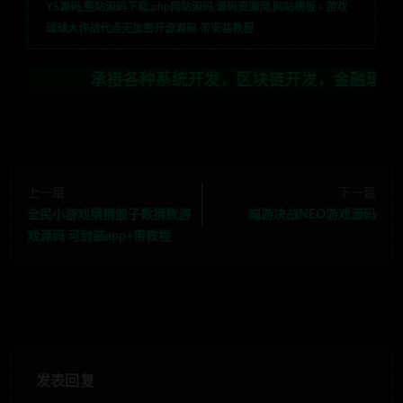
YS源码,整站源码下载,php网站源码,源码资源网,网站模板
»
游戏
球球大作战代点无加密开源源码 带安装教程
承接各种系统开发，区块链开发，金融理财系统开发，行
上一篇
下一篇
全民小游戏猜猜骰子数猜数游
端游决战NEO游戏源码
戏源码 可封装app+带教程
发表回复