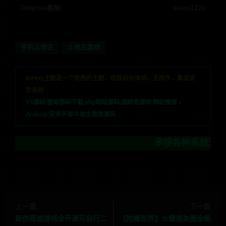
Telegram客服
anons123x
手机斗地主
斗地主游戏
RIPRO主题是一个优秀的主题，极致后台体验，无插件，集成会
员系统
YS源码,整站源码下载,php网站源码,源码资源网,网站模板
»
Android 安卓手游斗地主游戏源码
承接各种系统开发，区块链
上一篇
下一篇
新仿奇迹游戏全开源可自行二
【陀螺世界】火爆朋友圈全新