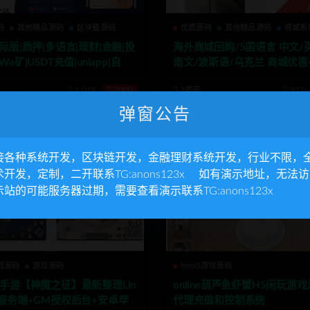
码
其他精品源码
区块链源码
优质源码
其他精品源码
商城系
际版|质押|多语言|理财|金融|投
海外商城回购/5国语言 中文/
a矿|USDT充值|uniapp|自定
南文/波斯语/乌克兰 商城优惠
回收/订单自定义
1.01K
2000
2年前
927
弹窗公告
接各种系统开发，区块链开发，金融理财系统开发，行业不限，
术开发，定制，二开联系TG:anons123x 如有演示地址，无法
示站的可能服务器过期，需要查看演示联系TG:anons123x
戏源码
游戏源码
html5游戏源码
D手游【神魔之征】最新整理Lin
online葫芦鱼虾蟹H5闲玩游戏
工服务端+GM授权后台+安卓苹
代理充值和控制系统