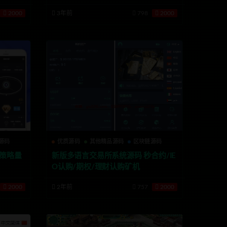
2000
3年前
798
2000
源码
优质源码
其他精品源码
区块链源码
|策略量
新版多语言交易所系统源码 秒合约/IE
O认购/期权/理财认购矿机
2000
2年前
757
2000