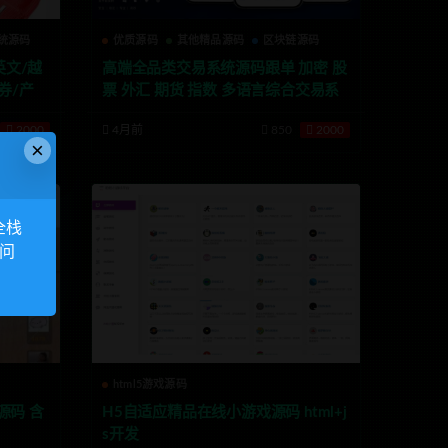
统源码
优质源码
其他精品源码
区块链源码
英文/越
高端全品类交易系统源码跟单 加密 股
券/产品
票 外汇 期货 指数 多语言综合交易系
统源码
2000
4月前
850
2000
×
全栈
访问
html5游戏源码
源码 含
H5自适应精品在线小游戏源码 html+j
s开发