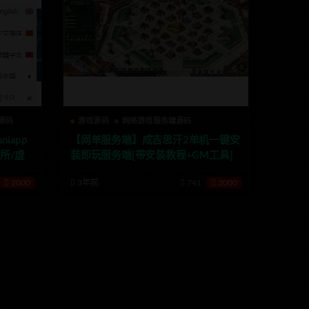
源码
游戏源码
网络游戏服务端源码
iapp
【网单服务端】成吉思汗2单机一键安
所/虚
装即玩服务端[带安装教程+GM工具]
认购功
2000
3年前
741
2000