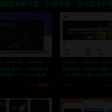
业不限，全栈技术开发，定制，二开联系T
码
其他精品源码
区块链源码
优质源码
其他精品源码
区块链
源码/借贷/IEO/锁仓挖矿/投
新版交易所 10国语言/前端采
跟单团队/NFT/币币交易/期权
开发/后端Java框架/全开源
合约交易源码
货币交易所源码
1.91K
2000
2年前
1.62K