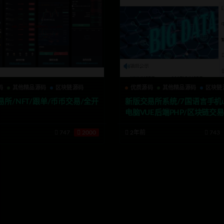
码
其他精品源码
区块链源码
优质源码
其他精品源码
区块链
所/NFT/跟单/币币交易/全开
新版交易所系统/7国语言手机un
电脑VUE后端PHP/区块链交易
拟币/外汇/质押 期权秒合约/
747
2000
2年前
743
能/永续合约