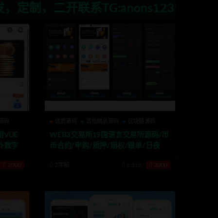
G:anons123x
源码
优质源码
其他精品源码
区块链源码
用VUE
WEB3交易所19国语言交易所源码/币
海外数字
币合约/申购/质押/期权/跟单/日夜模
式
2000
2年前
1.51K
2000