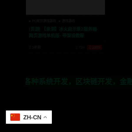
PC网页游戏源码
游戏源码
[页游] 【亲测】冰火启示录2服务端-
网页游戏单机版- 带架设教程
3年前
724
2000
开发，区块链开发，金融理财系统开发，行
ZH-CN