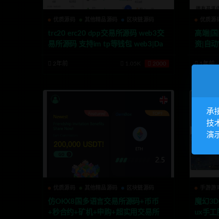
优质源码
其他精品源码
区块链源码
优质源
trc20 erc20 dpp交易所源码 web3交
高端|国
易所源码 支持im tp等钱包 web3|Dap
资|自动W
p质押|钱包浏览器|区块链源码
义语言
2年前
1.05K
2000
1年前
承
技
演
优质源码
其他精品源码
区块链源码
手游游
仿OKX8国多语言交易所源码+币币
魔幻3
+秒合约+矿机+申购+超实用交易所
ux手