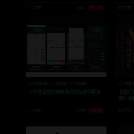
果双端
2年前
841
2000
3年前
区块链源码
游戏源码
精品源码
传奇服
C2C秒合约交易所纯合约交易所源码
白日门
版】最
后台
2年前
793
2000
3年前