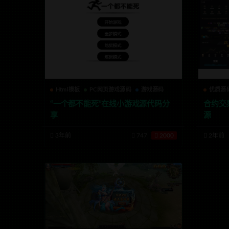
Html模板
PC网页游戏源码
游戏源码
优质源
“一个都不能死”在线小游戏源代码分
合约交易
享
源
3年前
747
2000
2年前