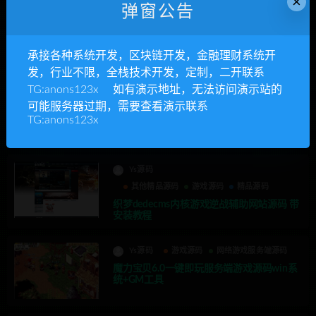
×
弹窗公告
Ys源码
传奇服务端源码
手游游戏源码
游戏源码
【传奇手游服务端】修复版丹哥传奇白日门
承接各种系统开发，区块链开发，金融理财系统开
三职业一键端分享 GM工具 附带外网教程
发，行业不限，全栈技术开发，定制，二开联系
TG:anons123x 如有演示地址，无法访问演示站的
Ys源码
PC网页游戏源码
可能服务器过期，需要查看演示联系
游戏球球大作战代点无加密开源源码 带安装
TG:anons123x
教程
Ys源码
其他精品源码
游戏源码
精品源码
织梦dedecms内核游戏逆战辅助网站源码 带
安装教程
Ys源码
游戏源码
网络游戏服务端源码
魔力宝贝6.0一键即玩服务端游戏源码win系
统+GM工具