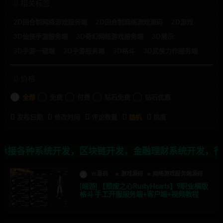
相关标签
2D回合制网络游戏服务端
2D回合制网络游戏源码
2D游戏
3D仙侠手游服务端
3D奇幻网络游戏服务端
3D展示
3D手游一键端
3D手游服务端
3D格斗
3D武侠力作服务端
价格
全部
免费
付费
钻石免费
钻石优惠
发布日期
修改时间
评论数量
随机
热度
种系统开发，区块链开发，金融理财系统开发，行业不限，
Ys源码
游戏源码
网络游戏服务端源码
[端游] 【颓废之心RustyHearts】9职业横版
格斗 手工开服服务端+客户端+视频教程