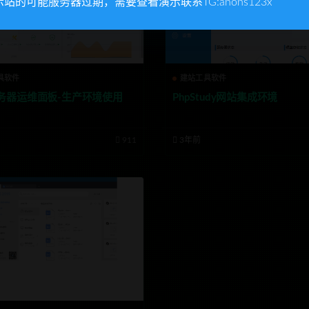
示站的可能服务器过期，需要查看演示联系TG:anons123x
具软件
建站工具软件
务器运维面板-生产环境使用
PhpStudy网站集成环境
911
3年前