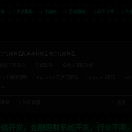
源码
主题模板
小程序
游戏源码
软件下载
技
级主分类筛选配置和排序您的主分类筛选
媒体工具软件
安卓软件
绿色去限制软件
o 9.0全解密源码
Ripro 9.0无后门源码
Ripro 9.0源码
Wo
ms
石免费
钻石优惠
热度
，金融理财系统开发，行业不限，全栈技术