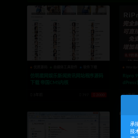
优质源码
自媒体工具软件
软件下载
Wordp
仿明星网娱乐新闻资讯网站程序源码
Ripr
下载 帝国CMS内核
dPre
3年前
797
2000
3年前
承
技