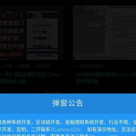
ress主题
主题模板
优质源码
绿色去限制软件
o 9.0 免扩展版全解密无后门 Wor
PDF阅读编辑转换器Pro8.0 
ss博客深度主题
部付费功能
776
2000
3年前
弹窗公告
接各种系统开发，区块链开发，金融理财系统开发，行业不限，
术开发，定制，二开联系TG:anons123x 如有演示地址，无法