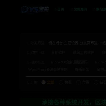
首页
优质源码
整站
分类筛选
请在后台-主题设置-分类页筛选-一
软件下载
其他软件
建站工具软件
自
相关标签
Ripro 9.0免扩展版源码
Ripr
WordPress资源交易主题
娱乐新闻
帝国c
价格
全部
免费
付费
钻
承接各种系统开发，区块链开发