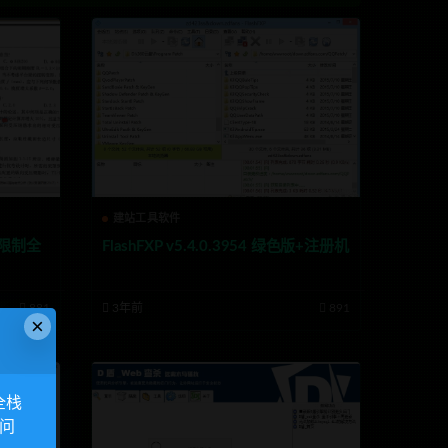
建站工具软件
去限制全
FlashFXP v5.4.0.3954 绿色版+注册机
881
3年前
891
×
全栈
访问