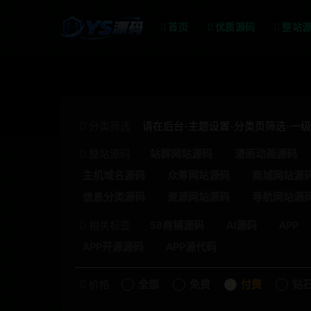
首页
优质源码
整站
分类筛选
请在后台-主题设置-分类页筛选-一
整站源码
站群网站源码
漫画动画源码
主机域名源码
众筹网站源码
商城网站源
信息分类源码
资源网站源码
导航网站源
相关标签
58商铺源码
AI源码
APP
APP开源源码
APP源代码
价格
全部
免费
付费
钻