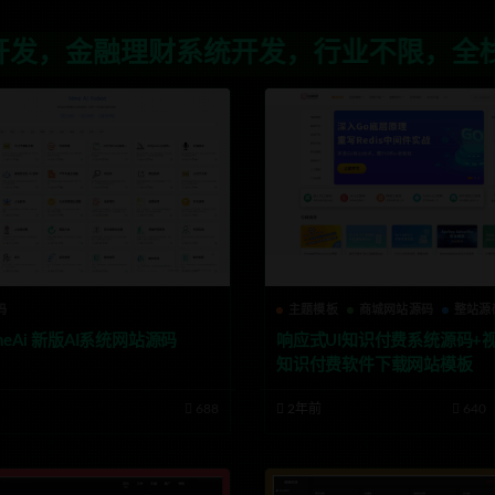
开发，行业不限，全栈技术开发，定制，二
码
主题模板
商城网站源码
整站源
neAi 新版AI系统网站源码
响应式UI知识付费系统源码+
知识付费软件下载网站模板
688
2年前
640