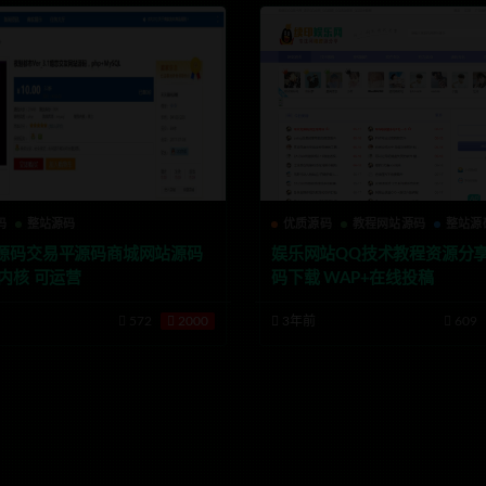
码
整站源码
优质源码
教程网站源码
整站源
源码交易平源码商城网站源码
娱乐网站QQ技术教程资源分
内核 可运营
码下载 WAP+在线投稿
572
2000
3年前
609