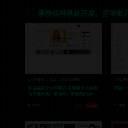
接各种系统开发，区块链开发，金融理财系统
优质源码
商城
商城系统源码
整站源
多国语言外贸商城 跨境电商 外贸销售
新版Ni
电子商务海外贸易境外商城系统|跨境
电商源码|全开源java电商源码|商家入
2年前
863
2000
2年前
驻I一键铺货I