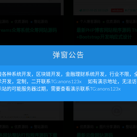
站源码
优质源码
整站源码
个人博客源码
优质源码
整站源
eDreams众筹系统众筹网站源码
最新PHP博客网站程序源码 Thi
+Bootstrap开发响应式设计
915
2000
3年前
799
弹窗公告
接各种系统开发，区块链开发，金融理财系统开发，行业不限，
术开发，定制，二开联系TG:anons123x 如有演示地址，无法
示站的可能服务器过期，需要查看演示联系TG:anons123x
赞源码
优质源码
整站源码
优质源码
图片分享源码
整站源
任务网站整站打包程序源码下载
最新云盘网站源码