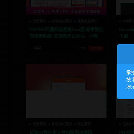
优质源码
商城网站源码
导购竞拍源码
众筹网
CRMEB开源商城系统Java版 新零售社
Rais
交电商系统/支持微信公众号、小程
下载
序、移动端
3年前
799
2000
3年前
承
技
演
优质源码
影视网站源码
整站源码
任务点
试看20秒电影支付电影网站源码
PHP