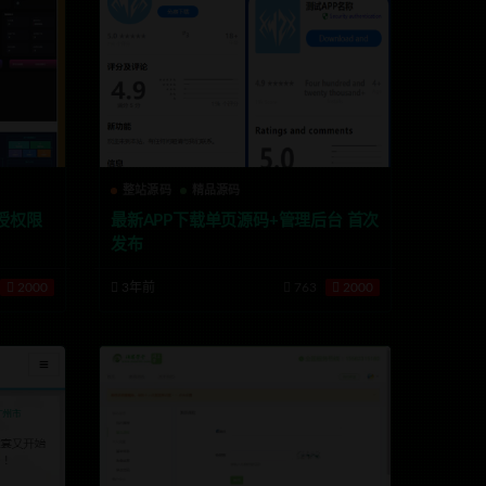
整站源码
精品源码
授权限
最新APP下载单页源码+管理后台 首次
发布
2000
3年前
763
2000