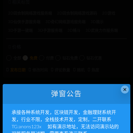
相关标签
2D回合制网络游戏服务端
2D回合制网络游戏源码
2D游戏
3D仙侠手游服务端
3D奇幻网络游戏服务端
3D展示
3D手游一键端
3D手游服务端
3D格斗
3D武侠力作服务端
价格
全部
免费
付费
钻石免费
钻石优惠
发布日期
修改时间
评论数量
随机
热度
×
承接各种系统开发
弹窗公告
承接各种系统开发，区块链开发，金融理财系统开
发，行业不限，全栈技术开发，定制，二开联系
TG:anons123x 如有演示地址，无法访问演示站的