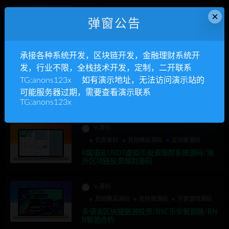
Ys源码
×
弹窗公告
优质源码
其他精品源码
区块链源码
哈希竞猜系统/BSC链dapp哈希/哈希竞猜游
戏/前端uinapp
承接各种系统开发，区块链开发，金融理财系统开
发，行业不限，全栈技术开发，定制，二开联系
Ys源码
TG:anons123x 如有演示地址，无法访问演示站的
其他精品源码
区块链源码
精品源码
可能服务器过期，需要查看演示联系
新版多语言交易所系统/合约期权交易所/理
TG:anons123x
财认购矿机交易所源码
Ys源码
优质源码
其他精品源码
区块链源码
8国语言USDT虚拟币投资理财系统源码/海
外区块链投资理财源码
Ys源码
其他精品源码
区块链源码
手游游戏源码
多语言区块链链游投资/BSC币安智能链/RN
B智能合约