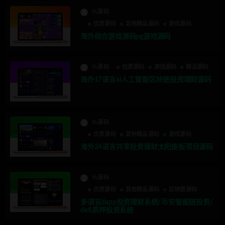
Ys源码
优质源码
其他精品源码
游戏源码
海外综合游戏源码pg游戏源码
Ys源码
优质源码
游戏源码
精品源码
海外17语言ai人工智能区块链投资理财源码
Ys源码
优质源码
其他精品源码
游戏源码
海外24语言共享投资理财太阳能板项目源码
Ys源码
优质源码
其他精品源码
区块链源码
多语言dapp投资理财系统/币安智能链投资/
defi质押投资系统