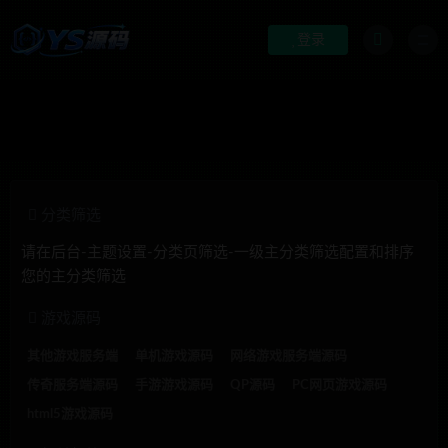
登录
分类筛选
请在后台-主题设置-分类页筛选-一级主分类筛选配置和排序
您的主分类筛选
游戏源码
其他游戏服务端
单机游戏源码
网络游戏服务端源码
传奇服务端源码
手游游戏源码
QP源码
PC网页游戏源码
html5游戏源码