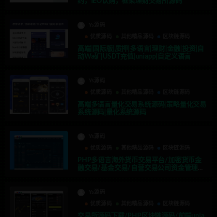
约，IEO认购，框架理财交易所源码
Ys源码
优质源码
其他精品源码
区块链源码
高端|国际版|质押|多语言|理财|金融|投资|自
动Wa矿|USDT充值|uniapp|自定义语言
Ys源码
优质源码
其他精品源码
区块链源码
高端多语言量化交易系统源码|策略量化交易
系统源码|量化系统源码
Ys源码
优质源码
其他精品源码
区块链源码
PHP多语言海外货币交易平台/加密货币金
融交易/基金交易/自营交易公司资金管理和
资金交易平台源码下载
Ys源码
优质源码
其他精品源码
区块链源码
交易所源码下载/PHP区块链源码/前端unia