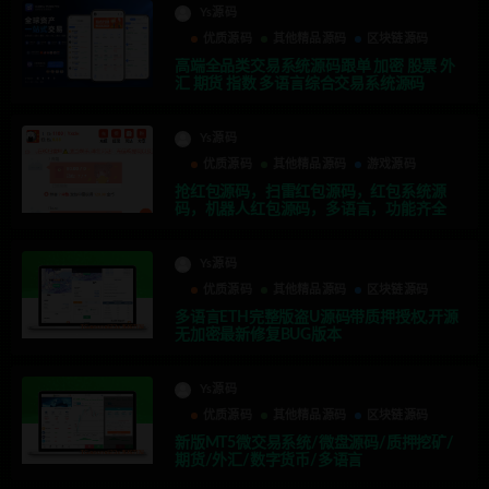
Ys源码
优质源码
其他精品源码
区块链源码
高端全品类交易系统源码跟单 加密 股票 外
汇 期货 指数 多语言综合交易系统源码
Ys源码
优质源码
其他精品源码
游戏源码
抢红包源码，扫雷红包源码，红包系统源
码，机器人红包源码，多语言，功能齐全
Ys源码
优质源码
其他精品源码
区块链源码
多语言ETH完整版盗U源码带质押授权,开源
无加密最新修复BUG版本
Ys源码
优质源码
其他精品源码
区块链源码
新版MT5微交易系统/微盘源码/质押挖矿/
期货/外汇/数字货币/多语言